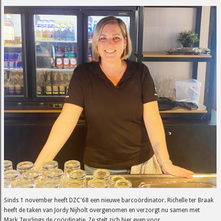
Sinds 1 november heeft DZC'68 een nieuwe barcoördinator. Richelle ter Braak
heeft de taken van Jordy Nijholt overgenomen en verzorgt nu samen met
Mark Teurlings de coördinatie. Ze stelt zich hier even voor.