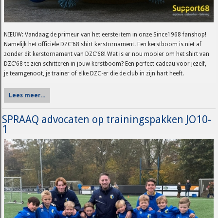
NIEUW: Vandaag de primeur van het eerste item in onze Since1968 fanshop!
Namelijk het officiële DZC’68 shirt kerstornament. Een kerstboom is niet af
zonder dit kerstornament van DZC’68! Wat is er nou mooier om het shirt van
DZC’68 te zien schitteren in jouw kerstboom? Een perfect cadeau voor jezelf,
je teamgenoot, je trainer of elke DZC-er die de club in zijn hart heeft.
Lees meer...
SPRAAQ advocaten op trainingspakken JO10-
1