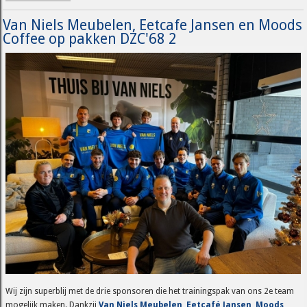
Van Niels Meubelen, Eetcafe Jansen en Moods
Coffee op pakken DZC'68 2
Wij zijn superblij met de drie sponsoren die het trainingspak van ons 2e team
mogelijk maken. Dankzij
Van Niels Meubelen
,
Eetcafé Jansen
,
Moods