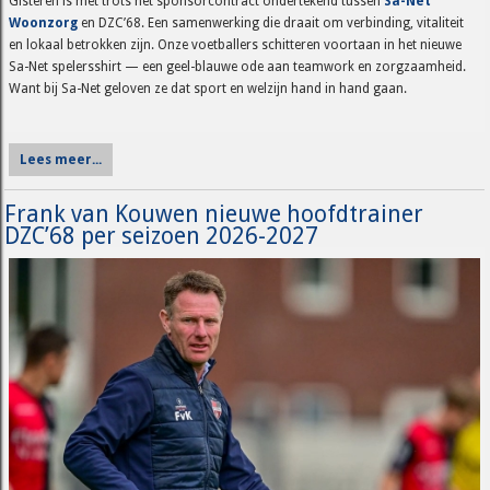
Gisteren is met trots het sponsorcontract ondertekend tussen
Sa-Net
Woonzorg
en DZC’68. Een samenwerking die draait om verbinding, vitaliteit
en lokaal betrokken zijn. Onze voetballers schitteren voortaan in het nieuwe
Sa-Net spelersshirt — een geel-blauwe ode aan teamwork en zorgzaamheid.
Want bij Sa-Net geloven ze dat sport en welzijn hand in hand gaan.
Lees meer...
Frank van Kouwen nieuwe hoofdtrainer
DZC’68 per seizoen 2026-2027