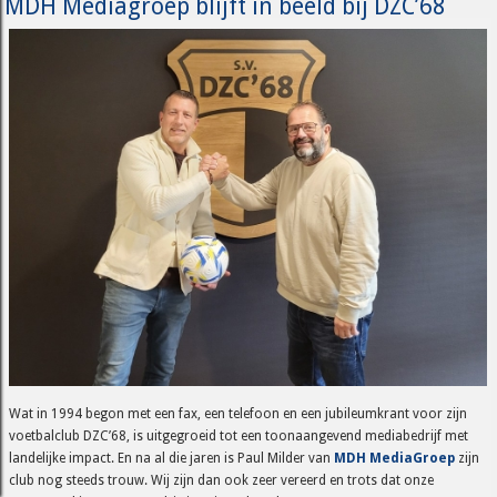
MDH Mediagroep blijft in beeld bij DZC’68
Wat in 1994 begon met een fax, een telefoon en een jubileumkrant voor zijn
voetbalclub DZC’68, is uitgegroeid tot een toonaangevend mediabedrijf met
landelijke impact. En na al die jaren is Paul Milder van
MDH MediaGroep
zijn
club nog steeds trouw. Wij zijn dan ook zeer vereerd en trots dat onze