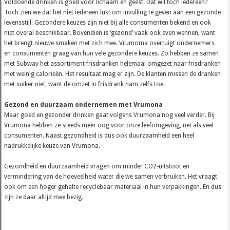
Voldoende drinken is goed voor lichaam en geest. Dat wil toch iedereen?
Toch zien we dat het niet iedereen lukt om invulling te geven aan een gezonde
levensstijl. Gezondere keuzes zijn niet bij alle consumenten bekend en ook
niet overal beschikbaar. Bovendien is ‘gezond’ vaak ook even wennen, want
het brengt nieuwe smaken met zich mee. Vrumoma overtuigt ondernemers
en consumenten graag van hun vele gezondere keuzes. Zo hebben ze samen
met Subway het assortiment frisdranken helemaal omgezet naar frisdranken
met weinig calorieën. Het resultaat mag er zijn. De klanten missen de dranken
met suiker niet, want de omzet in frisdrank nam zelfs toe.
Gezond en duurzaam ondernemen met Vrumona
Maar goed en gezonder drinken gaat volgens Vrumona nog veel verder. Bij
Vrumona hebben ze steeds meer oog voor onze leefomgeving, net als veel
consumenten. Naast gezondheid is dus ook duurzaamheid een heel
nadrukkelijke keuze van Vrumona.
Gezondheid en duurzaamheid vragen om minder CO2-uitstoot en
vermindering van de hoeveelheid water die we samen verbruiken. Het vraagt
ook om een hoger gehalte recyclebaar materiaal in hun verpakkingen. En dus
zijn ze daar altijd mee bezig.