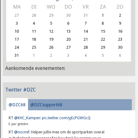
MA
DI
WO
DO
VR
ZA
ZO
27
28
29
30
31
1
2
3
4
5
6
7
8
9
10
11
12
13
14
15
16
17
18
19
20
21
22
23
24
25
26
27
28
29
30
31
1
2
3
4
5
6
Aankomende evenementen:
Twitter #DZC
@DZC68
@DZCsupport68
RT
@KHC_Kampen
:
pic.twitter.com/yjEcPGWGcQ
6 jaar geleden
RT
@nocnsf
: Helpen jullie mee om de sportparken overal