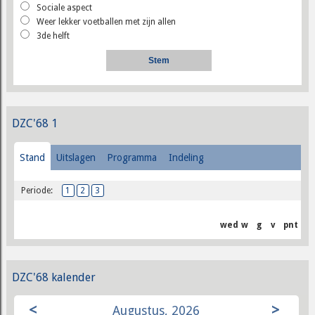
Sociale aspect
Weer lekker voetballen met zijn allen
3de helft
DZC'68 1
Stand
Uitslagen
Programma
Indeling
Periode:
1
2
3
wed
w
g
v
pnt
DZC'68 kalender
<
>
Augustus, 2026