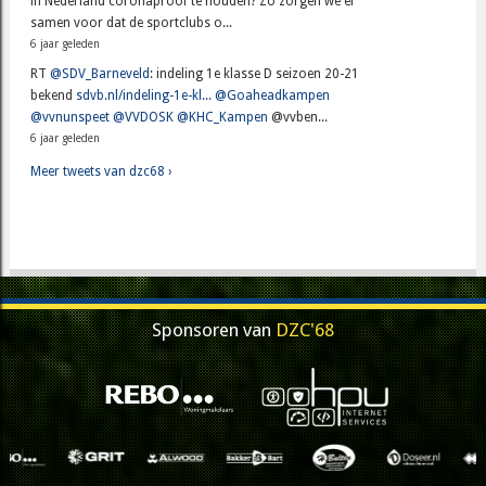
in Nederland coronaproof te houden? Zo zorgen we er
samen voor dat de sportclubs o...
6 jaar geleden
RT
@SDV_Barneveld
: indeling 1e klasse D seizoen 20-21
bekend
sdvb.nl/indeling-1e-kl...
@Goaheadkampen
@vvnunspeet
@VVDOSK
@KHC_Kampen
@vvben...
6 jaar geleden
Meer tweets van dzc68 ›
Sponsoren van
DZC'68