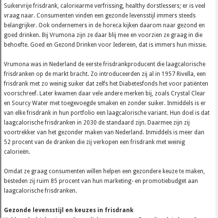
Suikervrije frisdrank, caloriearme verfrissing, healthy dorstlessers; er is veel
vraag naar. Consumenten vinden een gezonde levensstijl immers steeds
belangrijker. Ook ondernemers in de horeca kijken daarom naar gezond en
goed drinken. Bij Vrumona zijn ze daar blij mee en voorzien ze graag in die
behoefte. Goed en Gezond Drinken voor Iedereen, dat is immers hun missie.
Vrumona was in Nederland de eerste frisdrankproducent die laagcalorische
frisdranken op de markt bracht. Zo introduceerden zij al in 1957 Rivella, een
frisdrank met zo weinig suiker dat zelfs het Diabetesfonds het voor patiënten
voorschreef. Later kwamen daar vele andere merken bij, zoals Crystal Clear
en Sourcy Water met toegevoegde smaken en zonder suiker. Inmiddels is er
van elke frisdrank in hun portfolio een laagcalorische variant. Hun doel is dat
laagcalorische frisdranken in 2030 de standaard zijn. Daarmee zijn zij
voortrekker van het gezonder maken van Nederland. Inmiddels is meer dan
52 procent van de dranken die zij verkopen een frisdrank met weinig
calorieën.
Omdat ze graag consumenten willen helpen een gezondere keuze te maken,
besteden zij ruim 85 procent van hun marketing- en promotiebudget aan
laagcalorische frisdranken.
Gezonde levensstijl en keuzes in frisdrank