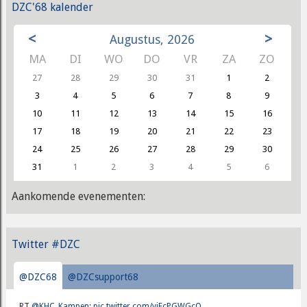
DZC'68 kalender
<
>
Augustus, 2026
MA
DI
WO
DO
VR
ZA
ZO
27
28
29
30
31
1
2
3
4
5
6
7
8
9
10
11
12
13
14
15
16
17
18
19
20
21
22
23
24
25
26
27
28
29
30
31
1
2
3
4
5
6
Aankomende evenementen:
Twitter #DZC
@DZC68
@DZCsupport68
RT
@KHC_Kampen
:
pic.twitter.com/yjEcPGWGcQ