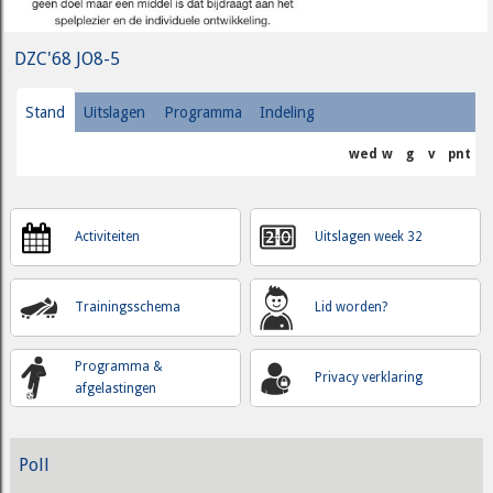
DZC'68 JO8-5
Stand
Uitslagen
Programma
Indeling
wed
w
g
v
pnt
Activiteiten
Uitslagen week 32
Trainingsschema
Lid worden?
Programma &
Privacy verklaring
afgelastingen
Poll