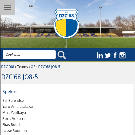
DZC '68
› Teams ›
O8
›
DZC'68 JO8-5
DZC'68 JO8-5
Spelers
Zef Berendsen
Yaro Ampiesalazar
Mert Yesilkaya
Boris Vossers
Elias Robel
Lasse Bouman