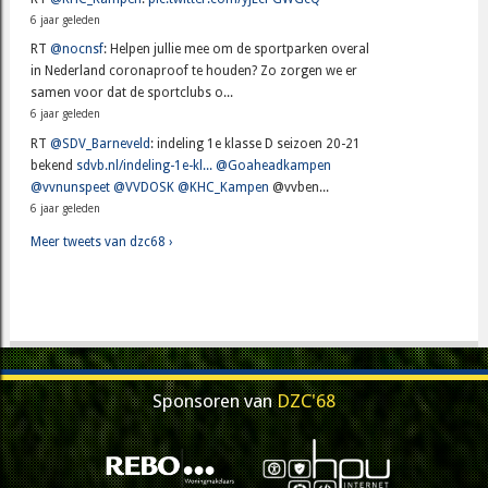
6 jaar geleden
RT
@nocnsf
: Helpen jullie mee om de sportparken overal
in Nederland coronaproof te houden? Zo zorgen we er
samen voor dat de sportclubs o...
6 jaar geleden
RT
@SDV_Barneveld
: indeling 1e klasse D seizoen 20-21
bekend
sdvb.nl/indeling-1e-kl...
@Goaheadkampen
@vvnunspeet
@VVDOSK
@KHC_Kampen
@vvben...
6 jaar geleden
Meer tweets van dzc68 ›
Sponsoren van
DZC'68