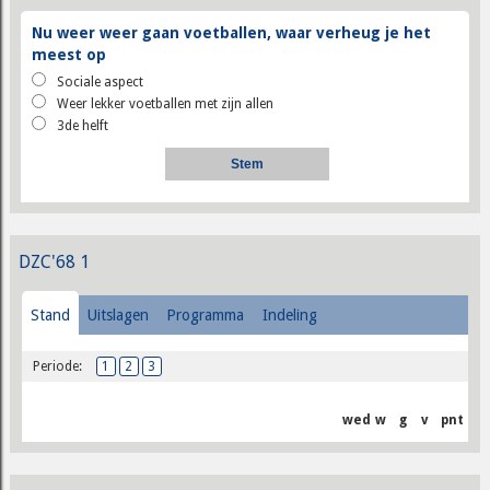
Nu weer weer gaan voetballen, waar verheug je het
meest op
Sociale aspect
Weer lekker voetballen met zijn allen
3de helft
DZC'68 1
Stand
Uitslagen
Programma
Indeling
Periode:
1
2
3
wed
w
g
v
pnt