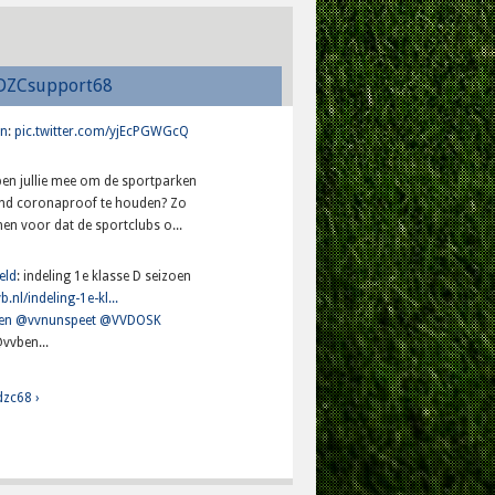
DZCsupport68
n
:
pic.twitter.com/yjEcPGWGcQ
lpen jullie mee om de sportparken
and coronaproof te houden? Zo
en voor dat de sportclubs o...
eld
: indeling 1e klasse D seizoen
b.nl/indeling-1e-kl...
en
@vvnunspeet
@VVDOSK
vvben...
dzc68 ›