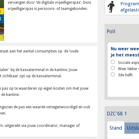
vervangen door ‘de digitale vrijwilligerspas’. Deze
Progra
vrijwilligerspas is persoons- of teamgebonden.
afgelast
Poll
Nu weer weer
 staat aan het aantal consumpties op de ‘oude
je het meest
Sociale aspe
Weer lekker 
etalen’ bij de kassaterminal in de kantine. Jouw
3de helft
ct zichtbaar zijn op de kassaterminal.
e pas op te waarderen op eigen kosten om met jouw
 de kantine.
aangezien de pas een waarde vertegenwoordigd en ook
DZC'68 1
men.
s.m. uitgereikt via jouw coordinator, manager of
Stand
Uitsl