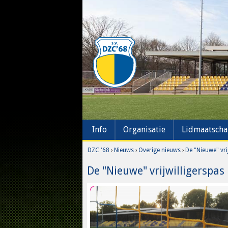
Info
Organisatie
Lidmaatsch
DZC '68
›
Nieuws
›
Overige nieuws
›
De "Nieuwe" vri
De "Nieuwe" vrijwilligerspas