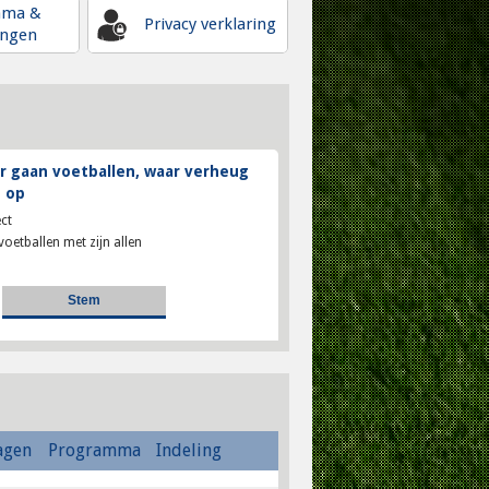
mma &
Privacy verklaring
ingen
 gaan voetballen, waar verheug
 op
ct
voetballen met zijn allen
agen
Programma
Indeling