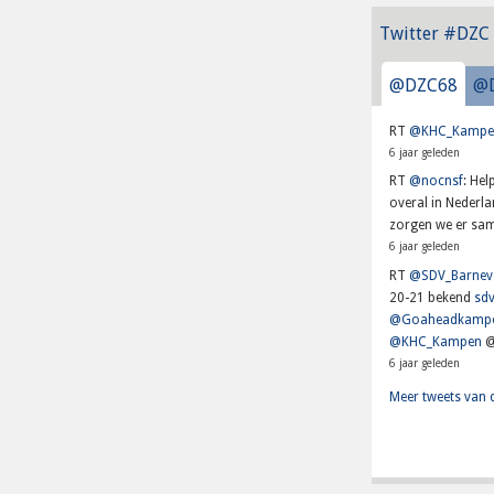
Twitter #DZC
@DZC68
@
RT
@KHC_Kampe
6 jaar geleden
RT
@nocnsf
: He
overal in Nederl
zorgen we er sam
6 jaar geleden
RT
@SDV_Barnev
20-21 bekend
sdv
@Goaheadkamp
@KHC_Kampen
@
6 jaar geleden
Meer tweets van 