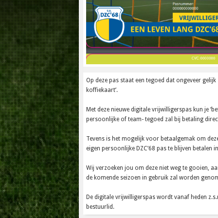
Op deze pas staat een tegoed dat ongeveer gelijk
koffiekaart’.
Met deze nieuwe digitale vrijwilligerspas kun je ‘b
persoonlijke of team- tegoed zal bij betaling dire
Tevens is het mogelijk voor betaalgemak om dez
eigen persoonlijke DZC’68 pas te blijven betalen in
Wij verzoeken jou om deze niet weg te gooien, 
de komende seizoen in gebruik zal worden geno
De digitale vrijwilligerspas wordt vanaf heden z.
bestuurlid.