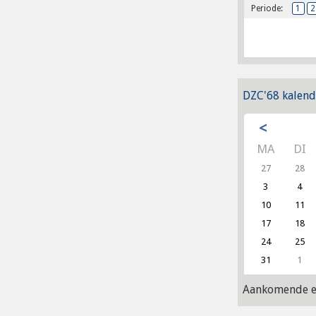
Periode:
1
2
DZC'68 kalend
<
MA
DI
27
28
3
4
10
11
17
18
24
25
31
1
Aankomende e