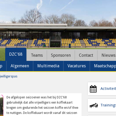
DZC'68
Teams
Sponsoren
Contact
Nieuws
ap
Algemeen
Multimedia
Vacatures
Maatschappe
jwilligerspas
Activitei
De afgelopen seizoenen was het bij DZC’68
gebruikelijk dat alle vrijwilligers een koffiekaart
Trainin
kregen om gedurende het seizoen koffie en/of thee
te nuttigen. De koffiekaart wordt vanaf dit seizoen