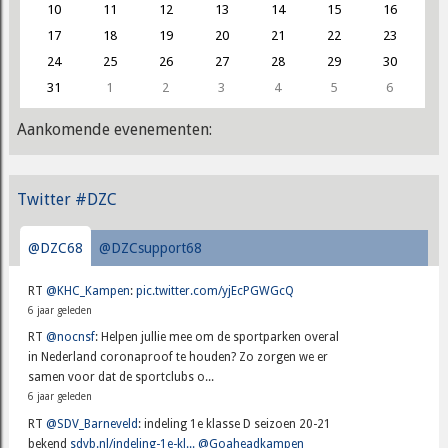
10
11
12
13
14
15
16
17
18
19
20
21
22
23
24
25
26
27
28
29
30
31
1
2
3
4
5
6
Aankomende evenementen:
Twitter #DZC
@DZC68
@DZCsupport68
RT
@KHC_Kampen
:
pic.twitter.com/yjEcPGWGcQ
6 jaar geleden
RT
@nocnsf
: Helpen jullie mee om de sportparken overal
in Nederland coronaproof te houden? Zo zorgen we er
samen voor dat de sportclubs o...
6 jaar geleden
RT
@SDV_Barneveld
: indeling 1e klasse D seizoen 20-21
bekend
sdvb.nl/indeling-1e-kl...
@Goaheadkampen