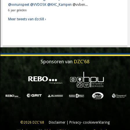
@vvnunspeet
@VVDOSK
@KHC_Kampen
@vvben...
6 jaar geleden
Meer tweets van dzc68 ›
Sponsoren van
DZC'68
©2026 DZC'68
Disclaimer
|
Privacy- cookieverklaring