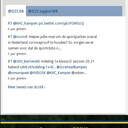
@DZC68
@DZCsupport68
RT
@KHC_Kampen
:
pic.twitter.com/yjEcPGWGcQ
6 jaar geleden
RT
@nocnsf
: Helpen jullie mee om de sportparken overal
in Nederland coronaproof te houden? Zo zorgen we er
samen voor dat de sportclubs o...
6 jaar geleden
RT
@SDV_Barneveld
: indeling 1e klasse D seizoen 20-21
bekend
sdvb.nl/indeling-1e-kl...
@Goaheadkampen
@vvnunspeet
@VVDOSK
@KHC_Kampen
@vvben...
6 jaar geleden
Meer tweets van dzc68 ›