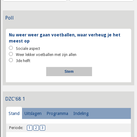
Poll
Nu weer weer gaan voetballen, waar verheug je het
meest op
Sociale aspect
Weer lekker voetballen met zijn allen
3de helft
DZC'68 1
Stand
Uitslagen
Programma
Indeling
Periode:
1
2
3