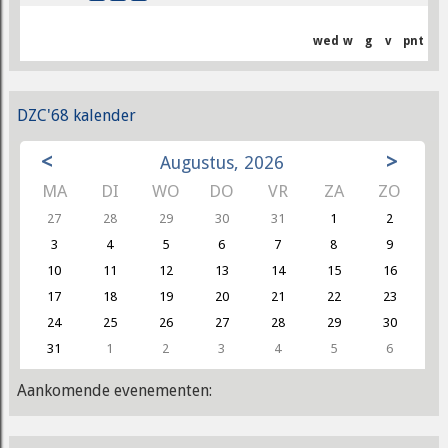
wed
w
g
v
pnt
DZC'68 kalender
<
>
Augustus, 2026
MA
DI
WO
DO
VR
ZA
ZO
27
28
29
30
31
1
2
3
4
5
6
7
8
9
10
11
12
13
14
15
16
17
18
19
20
21
22
23
24
25
26
27
28
29
30
31
1
2
3
4
5
6
Aankomende evenementen: