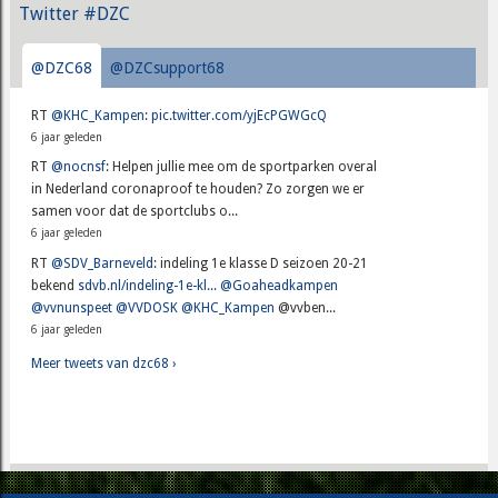
Twitter #DZC
@DZC68
@DZCsupport68
RT
@KHC_Kampen
:
pic.twitter.com/yjEcPGWGcQ
6 jaar geleden
RT
@nocnsf
: Helpen jullie mee om de sportparken overal
in Nederland coronaproof te houden? Zo zorgen we er
samen voor dat de sportclubs o...
6 jaar geleden
RT
@SDV_Barneveld
: indeling 1e klasse D seizoen 20-21
bekend
sdvb.nl/indeling-1e-kl...
@Goaheadkampen
@vvnunspeet
@VVDOSK
@KHC_Kampen
@vvben...
6 jaar geleden
Meer tweets van dzc68 ›