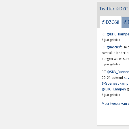
Twitter #DZC
@DZC68
@
RT
@KHC_Kampe
6 jaar geleden
RT
@nocnsf
: He
overal in Nederl
zorgen we er sam
6 jaar geleden
RT
@SDV_Barnev
20-21 bekend
sdv
@Goaheadkamp
@KHC_Kampen
@
6 jaar geleden
Meer tweets van 