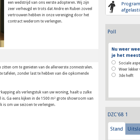
een wedstrijd van ons eerste adopteren. Wij zijn
Progra
zeer verheugd en trots dat Andre en Ruben zoveel
afgelast
vertrouwen hebben in onze vereniging door het
contract wederom te verlengen.
Poll
Nu weer weer
je het meest
Sociale aspe
 zitten om te genieten van de allereerste zonnestralen.
Weer lekker 
te tafelen, zonder last te hebben van die opkomende
3de helft
kapping als verlengstuk van uw woning, haalt u zulke
l is. Ga eens kijken in de 1500 m² grote showroom van
jk is om uw seizoen te verlengen.
DZC'68 1
Stand
Uitsl