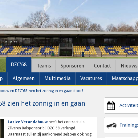
DZC'68
Teams
Sponsoren
Contact
Nieuws
ap
Algemeen
Multimedia
Vacatures
Maatschappe
bouw en DZC'68 zien het zonnig in en gaan door!
8 zien het zonnig in en gaan
Activitei
Lazize Verandabouw
heeft het contract als
Trainin
Zilveren Balsponsor bij DZC'68 verlengd.
Daarnaast zullen zij aankomend seizoen ook nog