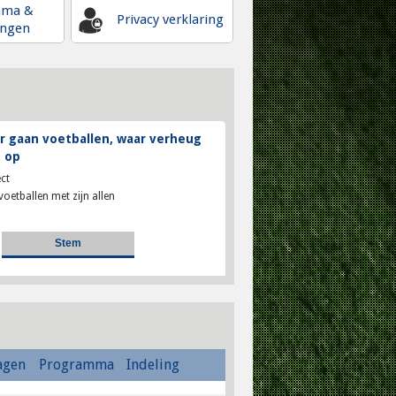
mma &
Privacy verklaring
ingen
 gaan voetballen, waar verheug
 op
ct
voetballen met zijn allen
agen
Programma
Indeling