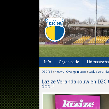
Info
Organisatie
Lidmaatsch
DZC '68
›
Nieuws
›
Overige nieuws
›
Lazize Veranda
Lazize Verandabouw en DZC'6
door!