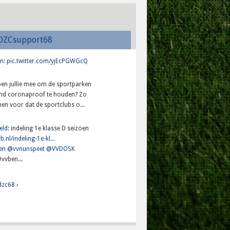
DZCsupport68
n
:
pic.twitter.com/yjEcPGWGcQ
lpen jullie mee om de sportparken
and coronaproof te houden? Zo
en voor dat de sportclubs o...
eld
: indeling 1e klasse D seizoen
b.nl/indeling-1e-kl...
en
@vvnunspeet
@VVDOSK
vvben...
dzc68 ›