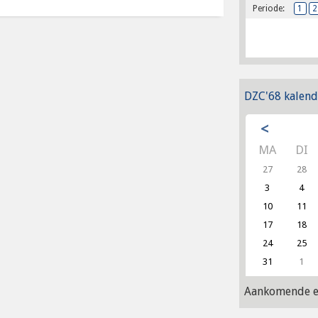
Periode:
1
2
DZC'68 kalend
<
MA
DI
27
28
3
4
10
11
17
18
24
25
31
1
Aankomende e