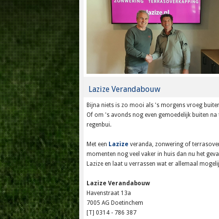
Lazize Verandabouw
Bijna niets is zo mooi als 's morgens vroeg buiten
Of om 's avonds nog even gemoedelijk buiten na 
regenbui.
Met een
Lazize
veranda, zonwering of terrasover
momenten nog veel vaker in huis dan nu het geva
Lazize en laat u verrassen wat er allemaal mogeli
Lazize Verandabouw
Havenstraat 13a
7005 AG Doetinchem
[T] 0314 - 786 387