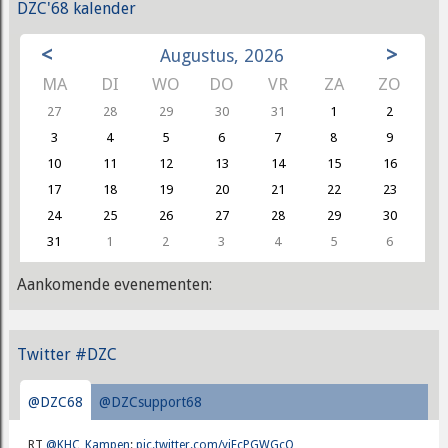
DZC'68 kalender
<
>
Augustus, 2026
MA
DI
WO
DO
VR
ZA
ZO
27
28
29
30
31
1
2
3
4
5
6
7
8
9
10
11
12
13
14
15
16
17
18
19
20
21
22
23
24
25
26
27
28
29
30
31
1
2
3
4
5
6
Aankomende evenementen:
Twitter #DZC
@DZC68
@DZCsupport68
RT
@KHC_Kampen
:
pic.twitter.com/yjEcPGWGcQ