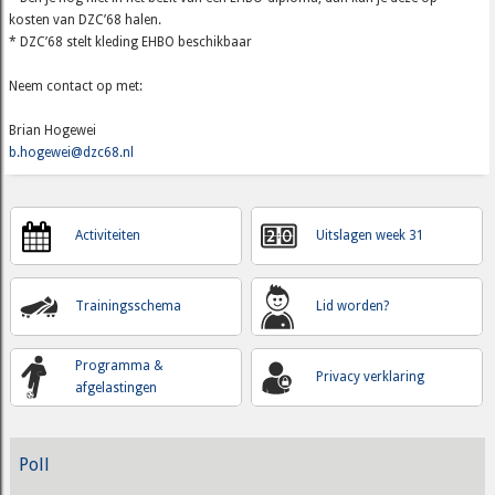
kosten van DZC’68 halen.
* DZC’68 stelt kleding EHBO beschikbaar
Neem contact op met:
Brian Hogewei
b.hogewei@dzc68.nl
Activiteiten
Uitslagen week 31
Trainingsschema
Lid worden?
Programma &
Privacy verklaring
afgelastingen
Poll