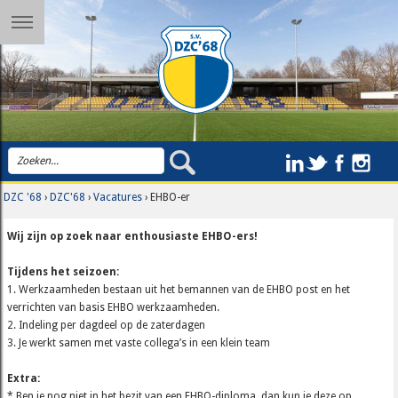
DZC '68
›
DZC'68
›
Vacatures
› EHBO-er
Wij zijn op zoek naar enthousiaste EHBO-ers!
Tijdens het seizoen:
1. Werkzaamheden bestaan uit het bemannen van de EHBO post en het
verrichten van basis EHBO werkzaamheden.
2. Indeling per dagdeel op de zaterdagen
3. Je werkt samen met vaste collega’s in een klein team
Extra:
* Ben je nog niet in het bezit van een EHBO-diploma, dan kun je deze op