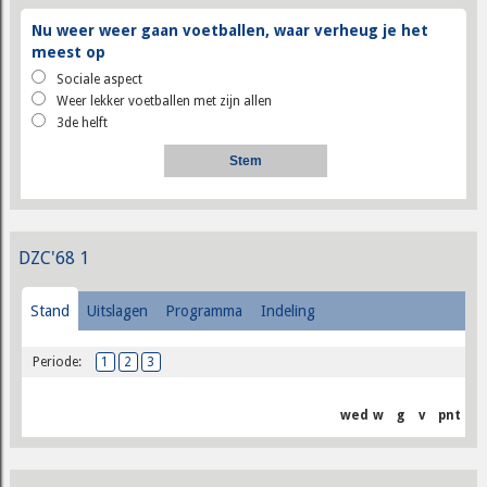
Nu weer weer gaan voetballen, waar verheug je het
meest op
Sociale aspect
Weer lekker voetballen met zijn allen
3de helft
DZC'68 1
Stand
Uitslagen
Programma
Indeling
Periode:
1
2
3
wed
w
g
v
pnt