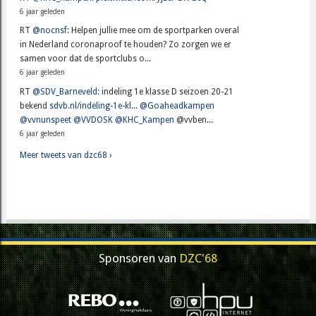
6 jaar geleden
RT
@nocnsf
: Helpen jullie mee om de sportparken overal
in Nederland coronaproof te houden? Zo zorgen we er
samen voor dat de sportclubs o...
6 jaar geleden
RT
@SDV_Barneveld
: indeling 1e klasse D seizoen 20-21
bekend
sdvb.nl/indeling-1e-kl...
@Goaheadkampen
@vvnunspeet
@VVDOSK
@KHC_Kampen
@vvben...
6 jaar geleden
Meer tweets van dzc68 ›
Sponsoren van
DZC'68