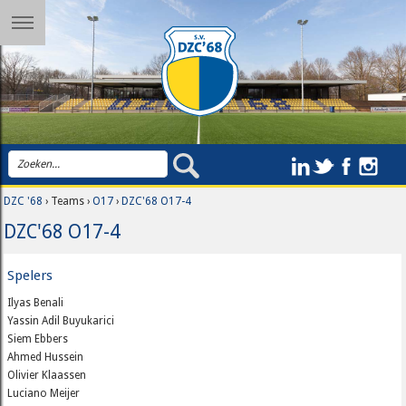
DZC '68
› Teams ›
O17
›
DZC'68 O17-4
DZC'68 O17-4
Spelers
Ilyas Benali
Yassin Adil Buyukarici
Siem Ebbers
Ahmed Hussein
Olivier Klaassen
Luciano Meijer