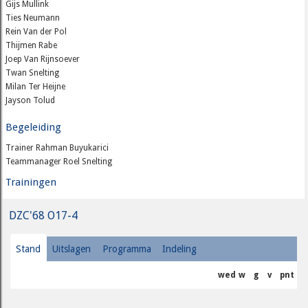
Gijs Mullink
Ties Neumann
Rein Van der Pol
Thijmen Rabe
Joep Van Rijnsoever
Twan Snelting
Milan Ter Heijne
Jayson Tolud
Begeleiding
Trainer Rahman Buyukarici
Teammanager Roel Snelting
Trainingen
DZC'68 O17-4
Stand
Uitslagen
Programma
Indeling
wed
w
g
v
pnt