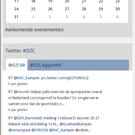
17
18
19
20
21
22
23
24
25
26
27
28
29
30
31
1
2
3
4
5
6
Aankomende evenementen:
Twitter #DZC
@DZC68
@DZCsupport68
RT
@KHC_Kampen
:
pic.twitter.com/yjEcPGWGcQ
6 jaar geleden
RT
@nocnsf
: Helpen jullie mee om de sportparken overal
in Nederland coronaproof te houden? Zo zorgen we er
samen voor dat de sportclubs o...
6 jaar geleden
RT
@SDV_Barneveld
: indeling 1e klasse D seizoen 20-21
bekend
sdvb.nl/indeling-1e-kl...
@Goaheadkampen
@vvnunspeet
@VVDOSK
@KHC_Kampen
@vvben...