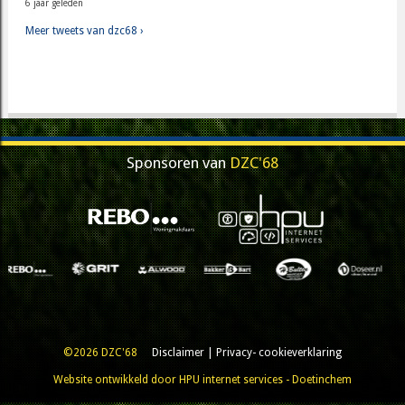
6 jaar geleden
Meer tweets van dzc68 ›
Sponsoren van
DZC'68
©2026 DZC'68
Disclaimer
|
Privacy- cookieverklaring
Website ontwikkeld door HPU internet services - Doetinchem