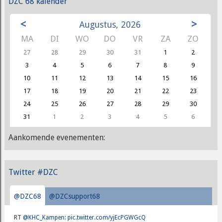
DZC'68 kalender
<
>
Augustus, 2026
MA
DI
WO
DO
VR
ZA
ZO
27
28
29
30
31
1
2
3
4
5
6
7
8
9
10
11
12
13
14
15
16
17
18
19
20
21
22
23
24
25
26
27
28
29
30
31
1
2
3
4
5
6
Aankomende evenementen:
Twitter #DZC
@DZC68
@DZCsupport68
RT
@KHC_Kampen
:
pic.twitter.com/yjEcPGWGcQ