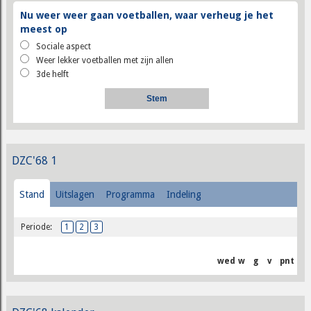
Nu weer weer gaan voetballen, waar verheug je het
meest op
Sociale aspect
Weer lekker voetballen met zijn allen
3de helft
DZC'68 1
Stand
Uitslagen
Programma
Indeling
Periode:
1
2
3
wed
w
g
v
pnt