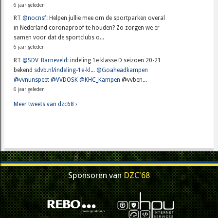
6 jaar geleden
RT
@nocnsf
: Helpen jullie mee om de sportparken overal
in Nederland coronaproof te houden? Zo zorgen we er
samen voor dat de sportclubs o...
6 jaar geleden
RT
@SDV_Barneveld
: indeling 1e klasse D seizoen 20-21
bekend
sdvb.nl/indeling-1e-kl...
@Goaheadkampen
@vvnunspeet
@VVDOSK
@KHC_Kampen
@vvben...
6 jaar geleden
Meer tweets van dzc68 ›
Sponsoren van
DZC'68