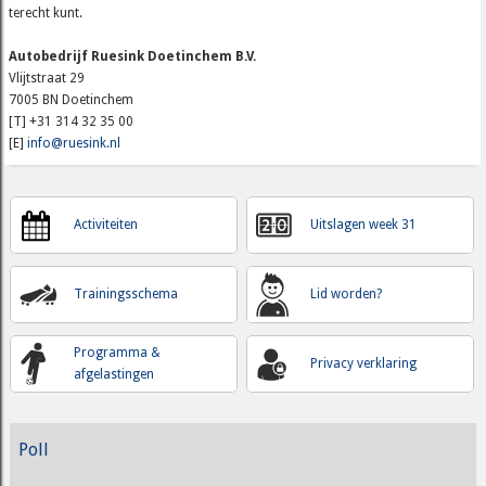
terecht kunt.
Autobedrijf Ruesink Doetinchem B.V.
Vlijtstraat 29
7005 BN Doetinchem
[T] +31 314 32 35 00
[E]
info@ruesink.nl
Activiteiten
Uitslagen week 31
Trainingsschema
Lid worden?
Programma &
Privacy verklaring
afgelastingen
Poll