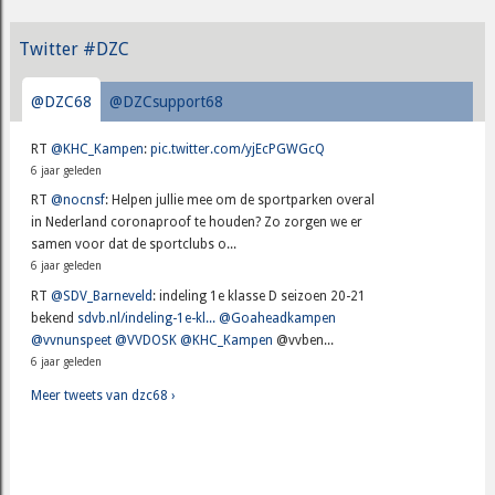
Twitter #DZC
@DZC68
@DZCsupport68
RT
@KHC_Kampen
:
pic.twitter.com/yjEcPGWGcQ
6 jaar geleden
RT
@nocnsf
: Helpen jullie mee om de sportparken overal
in Nederland coronaproof te houden? Zo zorgen we er
samen voor dat de sportclubs o...
6 jaar geleden
RT
@SDV_Barneveld
: indeling 1e klasse D seizoen 20-21
bekend
sdvb.nl/indeling-1e-kl...
@Goaheadkampen
@vvnunspeet
@VVDOSK
@KHC_Kampen
@vvben...
6 jaar geleden
Meer tweets van dzc68 ›