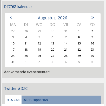
DZC'68 kalender
<
>
Augustus, 2026
MA
DI
WO
DO
VR
ZA
ZO
27
28
29
30
31
1
2
3
4
5
6
7
8
9
10
11
12
13
14
15
16
17
18
19
20
21
22
23
24
25
26
27
28
29
30
31
1
2
3
4
5
6
Aankomende evenementen:
Twitter #DZC
@DZC68
@DZCsupport68