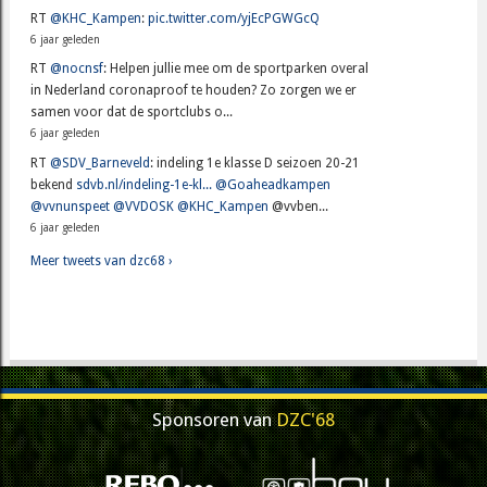
RT
@KHC_Kampen
:
pic.twitter.com/yjEcPGWGcQ
6 jaar geleden
RT
@nocnsf
: Helpen jullie mee om de sportparken overal
in Nederland coronaproof te houden? Zo zorgen we er
samen voor dat de sportclubs o...
6 jaar geleden
RT
@SDV_Barneveld
: indeling 1e klasse D seizoen 20-21
bekend
sdvb.nl/indeling-1e-kl...
@Goaheadkampen
@vvnunspeet
@VVDOSK
@KHC_Kampen
@vvben...
6 jaar geleden
Meer tweets van dzc68 ›
Sponsoren van
DZC'68