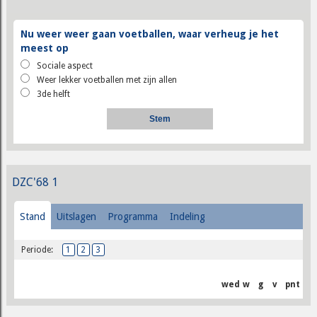
Nu weer weer gaan voetballen, waar verheug je het
meest op
Sociale aspect
Weer lekker voetballen met zijn allen
3de helft
DZC'68 1
Stand
Uitslagen
Programma
Indeling
Periode:
1
2
3
wed
w
g
v
pnt