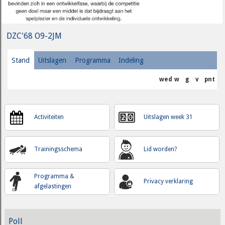
DZC'68 O9-2JM
Stand
Uitslagen
Programma
Indeling
wed
w
g
v
pnt
Activiteiten
Uitslagen week 31
Trainingsschema
Lid worden?
Programma &
Privacy verklaring
afgelastingen
Poll