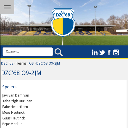
DZC '68
› Teams ›
O9
›
DZC'68 O9-2JM
DZC'68 O9-2JM
Spelers
Javi van Dam van
Taha Yigit Durucan
Fabe Hendriksen
Mees Heutinck
Guus Heutinck
Pepe Markus