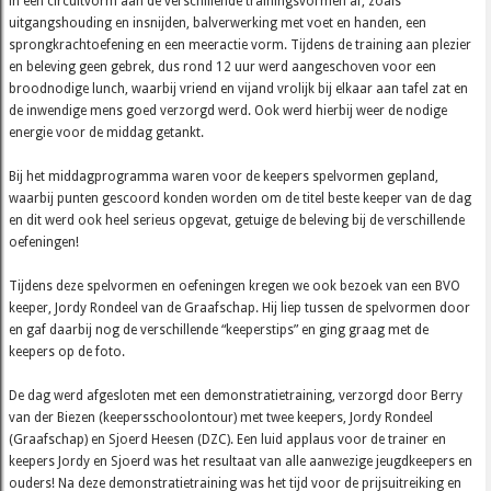
in een circuitvorm aan de verschillende trainingsvormen af, zoals
uitgangshouding en insnijden, balverwerking met voet en handen, een
sprongkrachtoefening en een meeractie vorm. Tijdens de training aan plezier
en beleving geen gebrek, dus rond 12 uur werd aangeschoven voor een
broodnodige lunch, waarbij vriend en vijand vrolijk bij elkaar aan tafel zat en
de inwendige mens goed verzorgd werd. Ook werd hierbij weer de nodige
energie voor de middag getankt.
Bij het middagprogramma waren voor de keepers spelvormen gepland,
waarbij punten gescoord konden worden om de titel beste keeper van de dag
en dit werd ook heel serieus opgevat, getuige de beleving bij de verschillende
oefeningen!
Tijdens deze spelvormen en oefeningen kregen we ook bezoek van een BVO
keeper, Jordy Rondeel van de Graafschap. Hij liep tussen de spelvormen door
en gaf daarbij nog de verschillende “keeperstips” en ging graag met de
keepers op de foto.
De dag werd afgesloten met een demonstratietraining, verzorgd door Berry
van der Biezen (keepersschoolontour) met twee keepers, Jordy Rondeel
(Graafschap) en Sjoerd Heesen (DZC). Een luid applaus voor de trainer en
keepers Jordy en Sjoerd was het resultaat van alle aanwezige jeugdkeepers en
ouders! Na deze demonstratietraining was het tijd voor de prijsuitreiking en