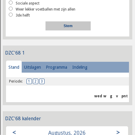
Sociale aspect
Weer lekker voetballen met zijn allen
3de helft
DZC'68 1
Stand
Uitslagen
Programma
Indeling
Periode:
1
2
3
wed
w
g
v
pnt
DZC'68 kalender
<
>
Augustus, 2026