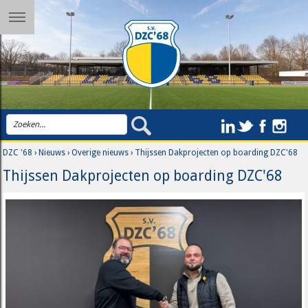
DZC '68
›
Nieuws
›
Overige nieuws
›
Thijssen Dakprojecten op boarding DZC'68
Thijssen Dakprojecten op boarding DZC'68