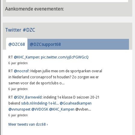
Aankomende evenementen:
Twitter #DZC
@DZC68
@DZCsupport68
RT
@KHC_Kampen
:
pic.twitter.com/yjEcPGWGcQ
6 jaar geleden
RT
@nocnsf
: Helpen jullie mee om de sportparken overal
in Nederland coronaproof te houden? Zo zorgen we er
samen voor dat de sportclubs o...
6 jaar geleden
RT
@SDV_Barneveld
: indeling 1e klasse D seizoen 20-21
bekend
sdvb.nl/indeling-1e-kl...
@Goaheadkampen
@vvnunspeet
@VVDOSK
@KHC_Kampen
@vvben...
6 jaar geleden
Meer tweets van dzc68 ›