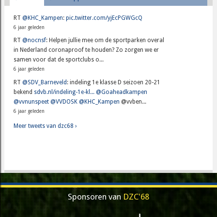
RT
@KHC_Kampen
:
pic.twitter.com/yjEcPGWGcQ
6 jaar geleden
RT
@nocnsf
: Helpen jullie mee om de sportparken overal
in Nederland coronaproof te houden? Zo zorgen we er
samen voor dat de sportclubs o...
6 jaar geleden
RT
@SDV_Barneveld
: indeling 1e klasse D seizoen 20-21
bekend
sdvb.nl/indeling-1e-kl...
@Goaheadkampen
@vvnunspeet
@VVDOSK
@KHC_Kampen
@vvben...
6 jaar geleden
Meer tweets van dzc68 ›
Sponsoren van
DZC'68