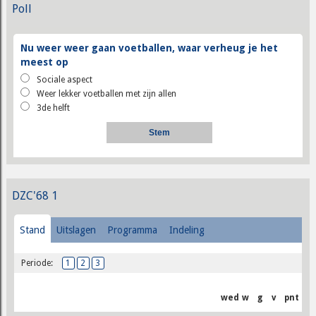
Poll
Nu weer weer gaan voetballen, waar verheug je het
meest op
Sociale aspect
Weer lekker voetballen met zijn allen
3de helft
DZC'68 1
Stand
Uitslagen
Programma
Indeling
Periode:
1
2
3
wed
w
g
v
pnt