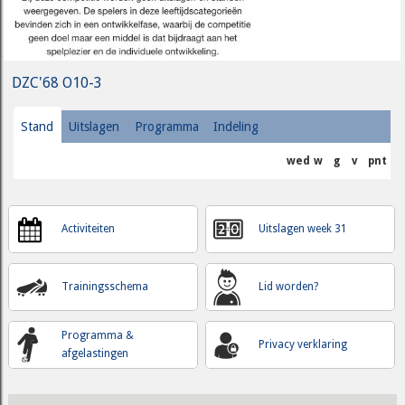
DZC'68 O10-3
Stand
Uitslagen
Programma
Indeling
wed
w
g
v
pnt
Activiteiten
Uitslagen week 31
Trainingsschema
Lid worden?
Programma &
Privacy verklaring
afgelastingen