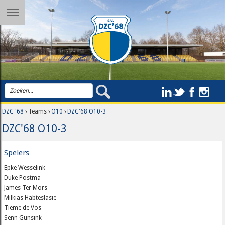
DZC '68
› Teams ›
O10
›
DZC'68 O10-3
DZC'68 O10-3
Spelers
Epke Wesselink
Duke Postma
James Ter Mors
Milkias Habteslasie
Tieme de Vos
Senn Gunsink