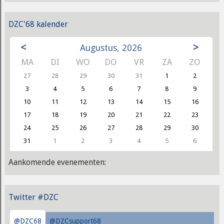
DZC'68 kalender
<
>
Augustus, 2026
MA
DI
WO
DO
VR
ZA
ZO
27
28
29
30
31
1
2
3
4
5
6
7
8
9
10
11
12
13
14
15
16
17
18
19
20
21
22
23
24
25
26
27
28
29
30
31
1
2
3
4
5
6
Aankomende evenementen:
Twitter #DZC
@DZC68
@DZCsupport68