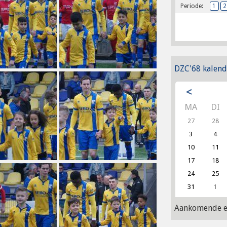
Periode:
1
2
DZC'68 kalend
<
MA
DI
27
28
3
4
10
11
17
18
24
25
31
1
Aankomende e