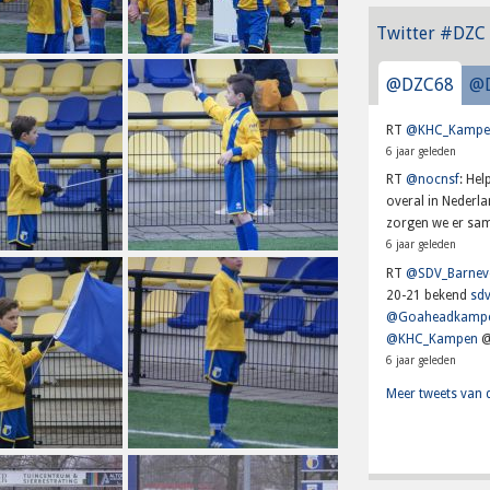
Twitter #DZC
@DZC68
@
RT
@KHC_Kampe
6 jaar geleden
RT
@nocnsf
: He
overal in Nederl
zorgen we er sam
6 jaar geleden
RT
@SDV_Barnev
20-21 bekend
sdv
@Goaheadkamp
@KHC_Kampen
@
6 jaar geleden
Meer tweets van 