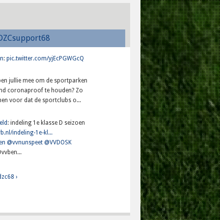
DZCsupport68
n
:
pic.twitter.com/yjEcPGWGcQ
lpen jullie mee om de sportparken
and coronaproof te houden? Zo
en voor dat de sportclubs o...
eld
: indeling 1e klasse D seizoen
b.nl/indeling-1e-kl...
en
@vvnunspeet
@VVDOSK
vvben...
dzc68 ›