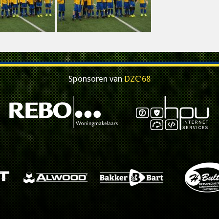
Sponsoren van
DZC'68