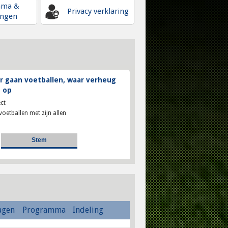
mma &
Privacy verklaring
ingen
 gaan voetballen, waar verheug
 op
ct
voetballen met zijn allen
agen
Programma
Indeling