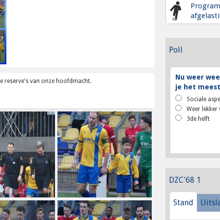
Progra
afgelast
Poll
Nu weer weer
 de reserve's van onze hoofdmacht.
je het meest
Sociale aspe
Weer lekker 
3de helft
DZC'68 1
Stand
Uitsl