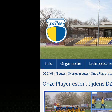
Info
Organisatie
Lidmaatsch
DZC '68
›
Nieuws
›
Overige nieuws
›
Onze Player esc
Onze Player escort tijdens DZ