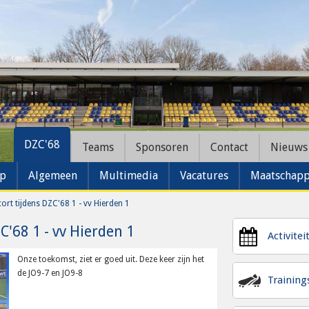
DZC'68
Teams
Sponsoren
Contact
Nieuws
ap
Algemeen
Multimedia
Vacatures
Maatschappe
ort tijdens DZC'68 1 - vv Hierden 1
C'68 1 - vv Hierden 1
Activitei
Onze toekomst, ziet er goed uit. Deze keer zijn het
de JO9-7 en JO9-8
Trainin