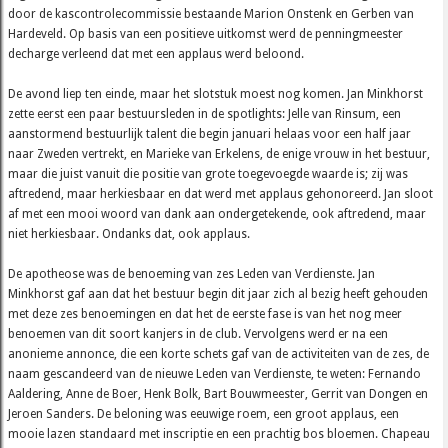
door de kascontrolecommissie bestaande Marion Onstenk en Gerben van
Hardeveld. Op basis van een positieve uitkomst werd de penningmeester
decharge verleend dat met een applaus werd beloond.
De avond liep ten einde, maar het slotstuk moest nog komen. Jan Minkhorst
zette eerst een paar bestuursleden in de spotlights: Jelle van Rinsum, een
aanstormend bestuurlijk talent die begin januari helaas voor een half jaar
naar Zweden vertrekt, en Marieke van Erkelens, de enige vrouw in het bestuur,
maar die juist vanuit die positie van grote toegevoegde waarde is; zij was
aftredend, maar herkiesbaar en dat werd met applaus gehonoreerd. Jan sloot
af met een mooi woord van dank aan ondergetekende, ook aftredend, maar
niet herkiesbaar. Ondanks dat, ook applaus.
De apotheose was de benoeming van zes Leden van Verdienste. Jan
Minkhorst gaf aan dat het bestuur begin dit jaar zich al bezig heeft gehouden
met deze zes benoemingen en dat het de eerste fase is van het nog meer
benoemen van dit soort kanjers in de club. Vervolgens werd er na een
anonieme annonce, die een korte schets gaf van de activiteiten van de zes, de
naam gescandeerd van de nieuwe Leden van Verdienste, te weten: Fernando
Aaldering, Anne de Boer, Henk Bolk, Bart Bouwmeester, Gerrit van Dongen en
Jeroen Sanders. De beloning was eeuwige roem, een groot applaus, een
mooie lazen standaard met inscriptie en een prachtig bos bloemen. Chapeau