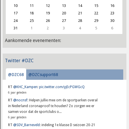
10
11
12
13
14
15
16
17
18
19
20
21
22
23
24
25
26
27
28
29
30
31
1
2
3
4
5
6
Aankomende evenementen:
Twitter #DZC
@DZC68
@DZCsupport68
RT
@KHC_Kampen
:
pic.twitter.com/yjEcPGWGcQ
6 jaar geleden
RT
@nocnsf
: Helpen jullie mee om de sportparken overal
in Nederland coronaproof te houden? Zo zorgen we er
samen voor dat de sportclubs o...
6 jaar geleden
RT
@SDV_Barneveld
: indeling 1e klasse D seizoen 20-21