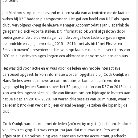
benoemd.
Jan Minkhorst opende de avond met een scala van activiteiten die de laatste
weken bij DZC hadden plaatsgevonden. Het gaf een beeld van DZC als ‘open
club’. Vervolgens kreeg de nieuwe Manager Accommodatie Jan Bisperink de
gelegenheid zich voor te stellen. Dit informatieblok werd afgesloten door
ondergetekende die de verslagen van de vorige twee Ledenvergaderingen
behandelde en zijn Jaarverslag 2015 – 2016, met als titel ‘met Plezier en
Zelfvertrouwen’, presenteerde. Het was zijn laatste kunstje als secretaris van
DZC en alle drie verslagen kregen een akkoord in de vorm van een applaus.
Het was tijd voor actie en er was voor de leden een mooie interactieve
carrousel opgezet. Er kon informatie worden opgehaald bij Cock Oudijk en
Hans Siebes over de nieuwe accommodatie, er konden ideeën worden
gespuugd bij Jeroen Sanders over het 50-jarig bestaan van DZC in 2018 en er
kon worden ingesproken bij Jelle van Rinsum om een bijdrage te leveren aan
het Beleidsplan 2016 – 2020. Het waren drie sessies van 20 minuten, waarin
de leden betrokken werden bij een drietal belangrijke zaken die lopen bij de
club.
Cock Oudijk nam daarna met de leden (zo’n vijftig in getal) de financiën door
van de vereniging. Het was een prima jaar dat met zwarte cijfers werd
afgesloten. De boekhouding was, naast een externe accountant, gecheckt