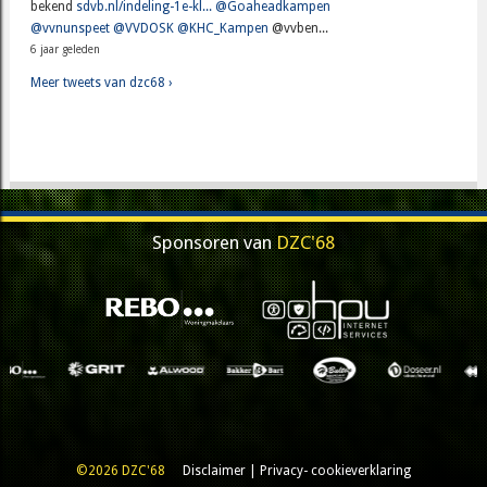
bekend
sdvb.nl/indeling-1e-kl...
@Goaheadkampen
@vvnunspeet
@VVDOSK
@KHC_Kampen
@vvben...
6 jaar geleden
Meer tweets van dzc68 ›
Sponsoren van
DZC'68
©2026 DZC'68
Disclaimer
|
Privacy- cookieverklaring