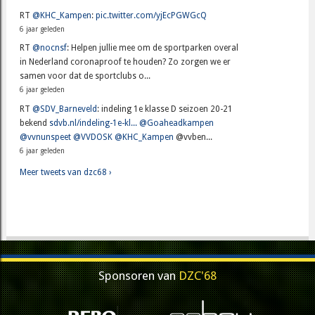
RT
@KHC_Kampen
:
pic.twitter.com/yjEcPGWGcQ
6 jaar geleden
RT
@nocnsf
: Helpen jullie mee om de sportparken overal
in Nederland coronaproof te houden? Zo zorgen we er
samen voor dat de sportclubs o...
6 jaar geleden
RT
@SDV_Barneveld
: indeling 1e klasse D seizoen 20-21
bekend
sdvb.nl/indeling-1e-kl...
@Goaheadkampen
@vvnunspeet
@VVDOSK
@KHC_Kampen
@vvben...
6 jaar geleden
Meer tweets van dzc68 ›
Sponsoren van
DZC'68