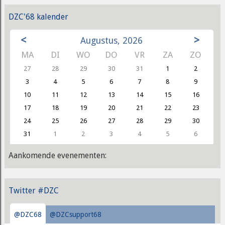
DZC'68 kalender
<
>
Augustus, 2026
MA
DI
WO
DO
VR
ZA
ZO
27
28
29
30
31
1
2
3
4
5
6
7
8
9
10
11
12
13
14
15
16
17
18
19
20
21
22
23
24
25
26
27
28
29
30
31
1
2
3
4
5
6
Aankomende evenementen:
Twitter #DZC
@DZC68
@DZCsupport68