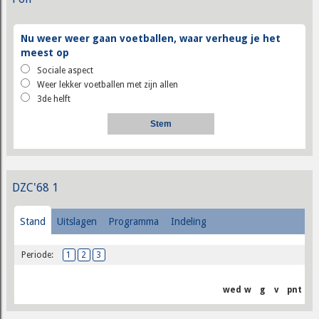
Nu weer weer gaan voetballen, waar verheug je het
meest op
Sociale aspect
Weer lekker voetballen met zijn allen
3de helft
DZC'68 1
Stand
Uitslagen
Programma
Indeling
Periode:
1
2
3
wed
w
g
v
pnt