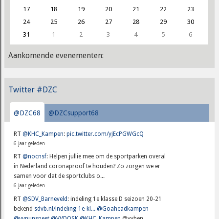
17
18
19
20
21
22
23
24
25
26
27
28
29
30
31
1
2
3
4
5
6
Aankomende evenementen:
Twitter #DZC
@DZC68
@DZCsupport68
RT
@KHC_Kampen
:
pic.twitter.com/yjEcPGWGcQ
6 jaar geleden
RT
@nocnsf
: Helpen jullie mee om de sportparken overal
in Nederland coronaproof te houden? Zo zorgen we er
samen voor dat de sportclubs o...
6 jaar geleden
RT
@SDV_Barneveld
: indeling 1e klasse D seizoen 20-21
bekend
sdvb.nl/indeling-1e-kl...
@Goaheadkampen
@vvnunspeet
@VVDOSK
@KHC_Kampen
@vvben...