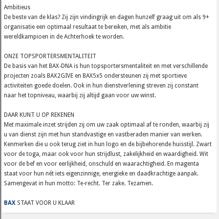
Ambitieus
De beste van de klas? Zij zijn vindingrijk en dagen hunzelf graag uit om als 9+
organisatie een optimaal resultaat te bereiken, met als ambitie
wereldkampioen in de Achterhoek te worden.
ONZE TOPSPORTERSMENTALITEIT
De basis van het BAX-DNA is hun topsportersmentaliteit en met verschillende
projecten zoals BAX2GIVE en BAX5x5 ondersteunen zij met sportieve
activiteiten goede doelen. Ook in hun dienstverlening streven zij constant
naar het topniveau, waarbij zij altijd gaan voor uw winst.
DAAR KUNT U OP REKENEN
Met maximale inzet strijden zij om uw zaak optimaal af te ronden, waarbij zij
u van dienst zijn met hun standvastige en vastberaden manier van werken.
Kenmerken die u ook terug ziet in hun logo en de bijbehorende huisstijl. Zwart
voor de toga, maar ook voor hun strijdlust, zakelijkheid en waardigheid. Wit
voor de bef en voor eerlijkheid, onschuld en waarachtigheid. En magenta
staat voor hun nét iets eigenzinnige, energieke en daadkrachtige aanpak.
Samengevat in hun motto: Te-recht. Ter zake. Tezamen.
BAX
STAAT VOOR U KLAAR