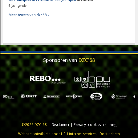
6 jaar geleden
Meer tweets van dzc68 ›
Sponsoren van
DZC'68
©2026 DZC'68
Disclaimer
|
Privacy- cookieverklaring
Website ontwikkeld door HPU internet services - Doetinchem