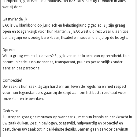
competitief, gedreven en ambitieus. Het BAX-DNA is terug te vinden in alles
wat zij doen.
Gastvriendelijk
BAX is uw klankbord op juridisch en belastingkundig gebied. Zij zijn graag
open en toegankelijk voor hun klanten. Bij BAX weet u direct waar u aan toe
bent, zij zijn eenvoudig bereikbaar, flexibel en houden u altijd op de hoogte.
Oprecht
Wilt u graag een eerlijk advies? Zij geloven in de kracht van oprechtheid. Hun
communicatie is no-nonsense, transparant, puur en persoonlijk zonder
aanzien des persoons.
Competitief
Uw zaak is hun zaak. Zij zijn hard en fair, leven de regels na en met respect
voor hun tegenstanders gaan zij de strijd aan om het beste resultaat voor
onze klanten te bereiken.
Gedreven
Zij stropen graag de mouwen op wanneer zij met hun kennis en denkkracht in
uw zaak duiken. Ze zijn bevlogen, toegewijd, hulpvaardig en proactief en
bestuderen uw zaak tot in de kleinste details. Samen gaan ze voor de winst!