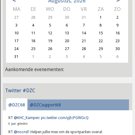
<
>
Augustus, 2026
MA
DI
WO
DO
VR
ZA
ZO
27
28
29
30
31
1
2
3
4
5
6
7
8
9
10
11
12
13
14
15
16
17
18
19
20
21
22
23
24
25
26
27
28
29
30
31
1
2
3
4
5
6
Aankomende evenementen:
Twitter #DZC
@DZC68
@DZCsupport68
RT
@KHC_Kampen
:
pic.twitter.com/yjEcPGWGcQ
6 jaar geleden
RT
@nocnsf
: Helpen jullie mee om de sportparken overal