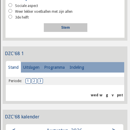
Sociale aspect
Weer lekker voetballen met zijn allen
3de helft
DZC'68 1
Stand
Uitslagen
Programma
Indeling
Periode:
1
2
3
wed
w
g
v
pnt
DZC'68 kalender