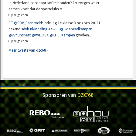
in Nederland coronaproof te houden? Zo zorgen we er
samen voor dat de sportclubs o...
6 jaar geleden
RT
@SDV_Barneveld
: indeling 1e klasse D seizoen 20-21
bekend
sdvb.nl/indeling-1e-kl...
@Goaheadkampen
@vvnunspeet
@VVDOSK
@KHC_Kampen
@vvben...
6 jaar geleden
Meer tweets van dzc68 ›
Sponsoren van
DZC'68