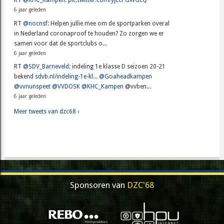
RT
@KHC_Kampen
:
pic.twitter.com/yjEcPGWGcQ
6 jaar geleden
RT
@nocnsf
: Helpen jullie mee om de sportparken overal
in Nederland coronaproof te houden? Zo zorgen we er
samen voor dat de sportclubs o...
6 jaar geleden
RT
@SDV_Barneveld
: indeling 1e klasse D seizoen 20-21
bekend
sdvb.nl/indeling-1e-kl...
@Goaheadkampen
@vvnunspeet
@VVDOSK
@KHC_Kampen
@vvben...
6 jaar geleden
Meer tweets van dzc68 ›
Sponsoren van
DZC'68