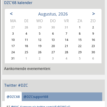
DZC'68 kalender
<
>
Augustus, 2026
MA
DI
WO
DO
VR
ZA
ZO
27
28
29
30
31
1
2
3
4
5
6
7
8
9
10
11
12
13
14
15
16
17
18
19
20
21
22
23
24
25
26
27
28
29
30
31
1
2
3
4
5
6
Aankomende evenementen:
Twitter #DZC
@DZC68
@DZCsupport68