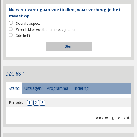
Nu weer weer gaan voetballen, waar verheug je het
meest op
Sociale aspect
Weer lekker voetballen met zijn allen
3de helft
DZC'68 1
Stand
Uitslagen
Programma
Indeling
Periode:
1
2
3
wed
w
g
v
pnt