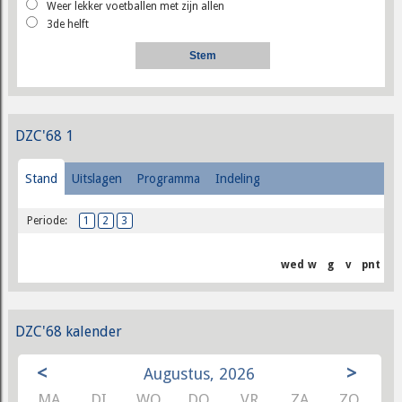
Weer lekker voetballen met zijn allen
3de helft
DZC'68 1
Stand
Uitslagen
Programma
Indeling
Periode:
1
2
3
wed
w
g
v
pnt
DZC'68 kalender
<
>
Augustus, 2026
MA
DI
WO
DO
VR
ZA
ZO