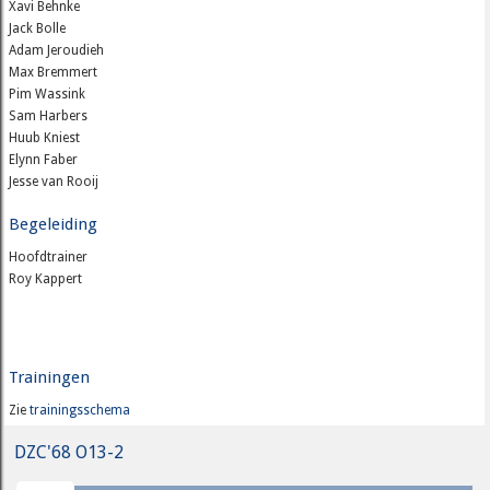
Xavi Behnke
Jack Bolle
Adam Jeroudieh
Max Bremmert
Pim Wassink
Sam Harbers
Huub Kniest
Elynn Faber
Jesse van Rooij
Begeleiding
Hoofdtrainer
Roy Kappert
Trainingen
Zie
trainingsschema
DZC'68 O13-2