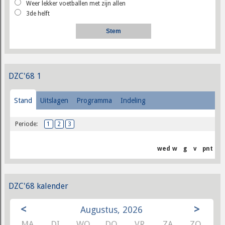
Weer lekker voetballen met zijn allen
3de helft
DZC'68 1
Stand
Uitslagen
Programma
Indeling
Periode:
1
2
3
wed
w
g
v
pnt
DZC'68 kalender
<
>
Augustus, 2026
MA
DI
WO
DO
VR
ZA
ZO