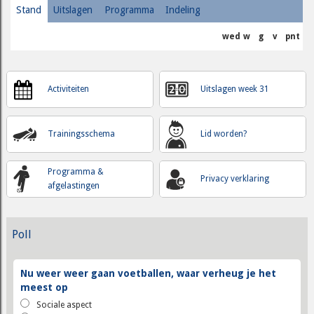
Stand
Uitslagen
Programma
Indeling
wed
w
g
v
pnt
Activiteiten
Uitslagen week 31
Trainingsschema
Lid worden?
Programma &
Privacy verklaring
afgelastingen
Poll
Nu weer weer gaan voetballen, waar verheug je het
meest op
Sociale aspect