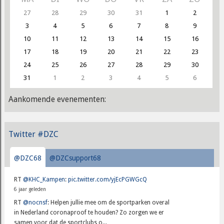
27
28
29
30
31
1
2
3
4
5
6
7
8
9
10
11
12
13
14
15
16
17
18
19
20
21
22
23
24
25
26
27
28
29
30
31
1
2
3
4
5
6
Aankomende evenementen:
Twitter #DZC
@DZC68
@DZCsupport68
RT
@KHC_Kampen
:
pic.twitter.com/yjEcPGWGcQ
6 jaar geleden
RT
@nocnsf
: Helpen jullie mee om de sportparken overal
in Nederland coronaproof te houden? Zo zorgen we er
samen voor dat de sportclubs o...