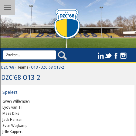
DZC '68
› Teams ›
O13
›
DZC'68 O13-2
DZC'68 O13-2
Spelers
Gwen Willemsen
Lyov van Til
Mase Diks
Jack Hansen
Sven Weijkamp
Jelle Kappert