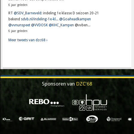
6 jaar geleden
RT
@SDV_Barneveld
: indeling 1e klasse D seizoen 20-21
bekend
sdvb.nl/indeling-1e-kl...
@Goaheadkampen
@vvnunspeet
@VVDOSK
@KHC_Kampen
@vvben...
6 jaar geleden
Meer tweets van dzc68 ›
Sponsoren van
DZC'68