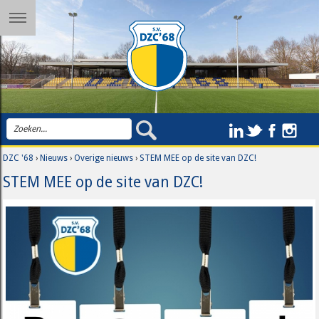
DZC '68
›
Nieuws
›
Overige nieuws
›
STEM MEE op de site van DZC!
STEM MEE op de site van DZC!