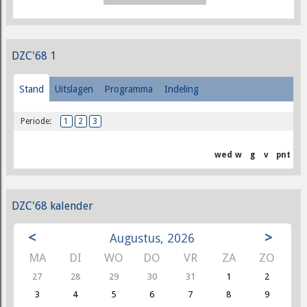
DZC'68 1
Stand
Uitslagen
Programma
Indeling
Periode:
1
2
3
wed
w
g
v
pnt
DZC'68 kalender
<
>
Augustus, 2026
MA
DI
WO
DO
VR
ZA
ZO
27
28
29
30
31
1
2
3
4
5
6
7
8
9