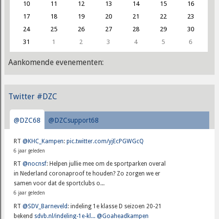
10
11
12
13
14
15
16
17
18
19
20
21
22
23
24
25
26
27
28
29
30
31
1
2
3
4
5
6
Aankomende evenementen:
Twitter #DZC
@DZC68
@DZCsupport68
RT
@KHC_Kampen
:
pic.twitter.com/yjEcPGWGcQ
6 jaar geleden
RT
@nocnsf
: Helpen jullie mee om de sportparken overal
in Nederland coronaproof te houden? Zo zorgen we er
samen voor dat de sportclubs o...
6 jaar geleden
RT
@SDV_Barneveld
: indeling 1e klasse D seizoen 20-21
bekend
sdvb.nl/indeling-1e-kl...
@Goaheadkampen