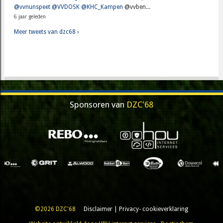
@vvnunspeet
@VVDOSK
@KHC_Kampen
@vvben...
6 jaar geleden
Meer tweets van dzc68 ›
Sponsoren van
DZC'68
©2026 DZC'68
Disclaimer
|
Privacy- cookieverklaring