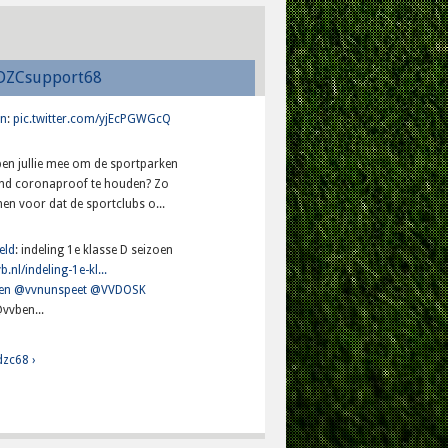
DZCsupport68
n
:
pic.twitter.com/yjEcPGWGcQ
lpen jullie mee om de sportparken
and coronaproof te houden? Zo
en voor dat de sportclubs o...
eld
: indeling 1e klasse D seizoen
b.nl/indeling-1e-kl...
en
@vvnunspeet
@VVDOSK
vvben...
dzc68 ›