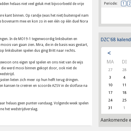
Periode:
1
2
den helaas niet veel geluk met bijvoorbeeld de vrije
ndere kant binnen. Op randje (was het niet) buitenspel nam
 de bovenarm mee en kon zo in een één op één duel Nora
gen. In de MO19-1 tegenwoordig linksbuiten en
DZC'68 kalend
moois van gaan zien. Mira, die in de basis was gestart,
p linksbuiten spelen dus ging Britt naar rechts.
<
MA
DI
n gewoon ons eigen spel spelen en ons niet van de wijs
 en die werd mooi binnen gekopt door, ook niet de
27
28
wedstrijd.
3
4
sten lieten zich meer op hun helft terug dringen.
10
11
geen kansen te creëren en scoorde AZSV in de slotfase na
17
18
24
25
maar helaas geen punten vandaag. Volgende week spelen
31
1
nne het wedstrijdverslag.
Aankomende e