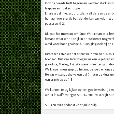
Ook de tweede helft begonnen we weer sterk en had
trappen en hoekschoppen.
En als je zelf niet scoort....dan valt de aan de a
hun aanvoerster de bal, dat denken wij wel, met
passeren, 0-2.
Dit was het moment om Suus Waterman in te bren
iemand waar we hopelijk in de toekomst nog veel 
werd voor haar gewisseld. Suus ging ook bij ons o
Uiteraard lieten we het er niet bij zitten en bleve
brengen. Niet veel later kregen we een vrije trap
grootste, Marley, 1-2. We waren weer terug in de 
We kregen meer grip op het middenveld en onze ga
Helaas wisten, behalve een bal (mis) in de kluts 
een vrije trap de 1-3.
We kunnen terug kijken op een goede wedstrijd 
we uit in Dalfsen tegen ASC '62 VR1 en schrijft Sa
Suus en Mira bedankt voor jullie hulp