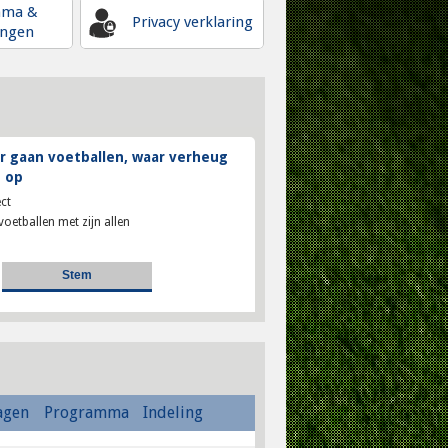
mma &
Privacy verklaring
ingen
 gaan voetballen, waar verheug
 op
ct
voetballen met zijn allen
agen
Programma
Indeling