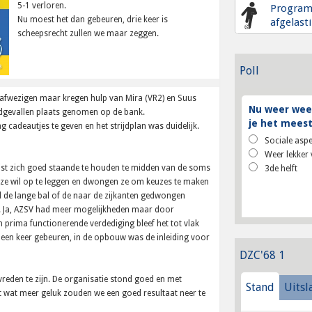
5-1 verloren.
Progra
Nu moest het dan gebeuren, drie keer is
afgelast
scheepsrecht zullen we maar zeggen.
Poll
 afwezigen maar kregen hulp van Mira (VR2) en Suus
Nu weer weer
odgevallen plaats genomen op de bank.
je het meest
cadeautjes te geven en het strijdplan was duidelijk.
Sociale aspe
Weer lekker 
ist zich goed staande te houden te midden van de soms
3de helft
 onze wil op te leggen en dwongen ze om keuzes te maken
eel de lange bal of de naar de zijkanten gedwongen
f. Ja, AZSV had meer mogelijkheden maar door
prima functionerende verdediging bleef het tot vlak
n een keer gebeuren, in de opbouw was de inleiding voor
DZC'68 1
evreden te zijn. De organisatie stond goed en met
Stand
Uitsl
t wat meer geluk zouden we een goed resultaat neer te