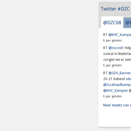
Twitter #DZC
@DZC68
@
RT
@KHC_Kampe
6 jaar geleden
RT
@nocnsf
: He
overal in Nederl
zorgen we er sam
6 jaar geleden
RT
@SDV_Barnev
20-21 bekend
sdv
@Goaheadkamp
@KHC_Kampen
@
6 jaar geleden
Meer tweets van 