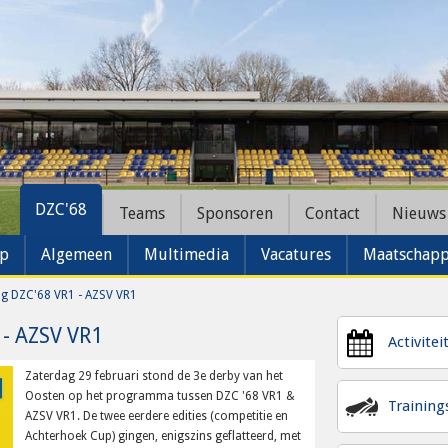
DZC'68
Teams
Sponsoren
Contact
Nieuws
ap
Algemeen
Multimedia
Vacatures
Maatschappe
ag DZC'68 VR1 - AZSV VR1
 - AZSV VR1
Activitei
Zaterdag 29 februari stond de 3e derby van het
Oosten op het programma tussen DZC '68 VR1 &
Trainin
AZSV VR1. De twee eerdere edities (competitie en
Achterhoek Cup) gingen, enigszins geflatteerd, met