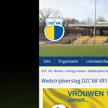
Info
Organisatie
Lidmaatsch
DZC '68
›
Nieuws
›
Overige nieuws
›
Wedstrijdversl
Wedstrijdverslag DZC'68 VR1