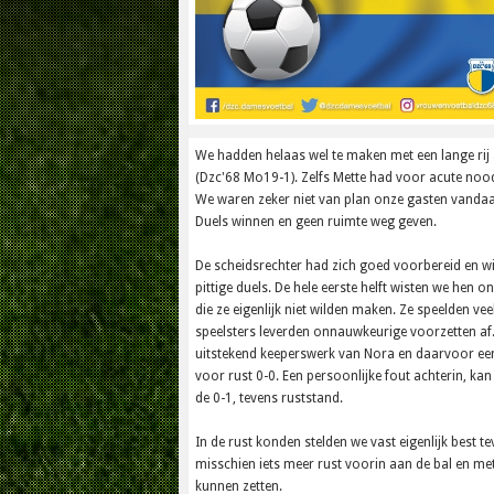
We hadden helaas wel te maken met een lange rij
(Dzc'68 Mo19-1). Zelfs Mette had voor acute no
We waren zeker niet van plan onze gasten vandaag 
Duels winnen en geen ruimte weg geven.
De scheidsrechter had zich goed voorbereid en w
pittige duels. De hele eerste helft wisten we hen
die ze eigenlijk niet wilden maken. Ze speelden v
speelsters leverden onnauwkeurige voorzetten a
uitstekend keeperswerk van Nora en daarvoor een 
voor rust 0-0. Een persoonlijke fout achterin, ka
de 0-1, tevens ruststand.
In de rust konden stelden we vast eigenlijk best t
misschien iets meer rust voorin aan de bal en me
kunnen zetten.