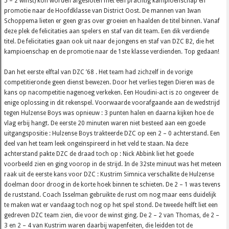
5 – 2 winst) kon worden afgesloten met een prachtig kampioenschap en
promotie naar de Hoofdklasse van District Oost. De mannen van Iwan
Schoppema lieten er geen gras over groeien en haalden de titel binnen. Vanaf
deze plek de felicitaties aan spelers en staf van dit team. Een dik verdiende
titel. De felicitaties gaan ook uit naar de jongens en staf van DZC B2, die het
kampioenschap en de promotie naar de 1ste klasse verdienden. Top gedaan!
Dan het eerste elftal van DZC ’68 . Het team had zichzelf in de vorige
competitieronde geen dienst bewezen. Door het verlies tegen Dieren was de
kans op nacompetitie nagenoeg verkeken. Een Houdini-act is zo ongeveer de
enige oplossing in dit rekenspel. Voorwaarde voorafgaande aan de wedstrijd
tegen Hulzense Boys was opnieuw : 3 punten halen en daarna kijken hoe de
vlag erbij hangt. De eerste 20 minuten waren niet besteed aan een goede
uitgangspositie : Hulzense Boys trakteerde DZC op een 2 – 0 achterstand. Een
deel van het team leek ongeïnspireerd in het veld te staan. Na deze
achterstand pakte DZC de draad toch op : Nick Abbink liet het goede
voorbeeld zien en ging voorop in de strijd. In de 32ste minuut was het meteen
raak uit de eerste kans voor DZC : Kustrim Simnica verschalkte de Hulzense
doelman door droog in de korte hoek binnen te schieten. De 2 – 1 was tevens
de ruststand. Coach Isselman gebruikte de rust om nog maar eens duidelijk
te maken wat er vandaag toch nog op het spel stond. De tweede helft liet een
gedreven DZC team zien, die voor de winst ging. De 2 – 2 van Thomas, de 2 –
3 en 2 – 4 van Kustrim waren daarbij wapenfeiten, die leidden tot de