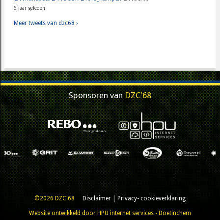
6 jaar geleden
Meer tweets van dzc68 ›
Sponsoren van
DZC'68
©2026 DZC'68
Disclaimer
|
Privacy- cookieverklaring
Website ontwikkeld door HPU internet services - Doetinchem