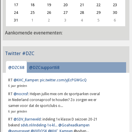
17
18
19
20
21
22
23
24
25
26
27
28
29
30
31
1
2
3
4
5
6
Aankomende evenementen:
Twitter #DZC
@DZC68
@DZCsupport68
RT
@KHC_Kampen
:
pic.twitter.com/yjEcPGWGcQ
6 jaar geleden
RT
@nocnsf
: Helpen jullie mee om de sportparken overal
in Nederland coronaproof te houden? Zo zorgen we er
samen voor dat de sportclubs o...
6 jaar geleden
RT
@SDV_Barneveld
: indeling 1e klasse D seizoen 20-21
bekend
sdvb.nl/indeling-1e-kl...
@Goaheadkampen
@vvnunspeet
@VVDOSK
@KHC_Kampen
@vvben...