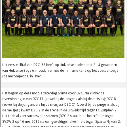
Het eerste elftal van DZC ’68 heeft op Hulzense bodem met 2 - 4 gewonnen
van Hulzense Boys en houdt hiermee de minieme kans op het voetbaltoetje
(de nacompetitie) in leven.
Het begon op deze mooie zaterdag prima voor DZC. Na klinkende
overwinningen van DZC E1 (zowel bij de jongens als bij de meisjes); DZC D1
(zowel bij de jongens als bij de meisjes); DZC C1 (zowel bij de jongens als bij
de meisjes); kwam DZC 2 in de arena in de uitwedstrijd tegen FC Zutphen 2.
Het toch al zeer succesvolle seizoen (DZC 2 staat in de bekerfinale tegen
SVZW 2 op 16 mei 2015 na een geweldige halve finale tegen Sparta Nijkerk 2;