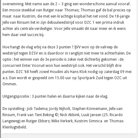
overwinning. Met name aan de 2 – 3 ging een wonderschone aanval vooraf.
Een mooie steekbal van Rutger naar Thomas; Thomas gaf de bal precies op
maat naar Kustrim, die met een krachtige kopbal het net vond. De 18-jarige
Jelle van Rinsum liet in zijn debuutwedstrijd voor DZC 1 een prima indruk
achter als centrale verdediger. Voor Jelle smaakt dit naar meer en ik wens
hem daar veel succes bij.
Hoe hangt de vlag erbij na deze 3 punten ? IJVV won op de valreep de
wedstrijd tegen DZSV en is daardoor in ranglijst niet meer te achterhalen. De
optie : het winnen van de 3e periode is zeker niet dichterbij gekomen : de
concurrent Enter Vooruit won hun wedstrijd ook. Het verschil blijft drie
punten. DZC ’68 heeft zowel Houdini als Hans Klok nodig op zaterdag 09 mei
a.s. Dan wordt er gespeeld om 15.00 uur op Sportpark Zuid tegen OZC uit
Ommen.
Uitgangspositie : 3 punten halen en daarna kijken naar de vlag.
De opstelling : Job Tadema; Jordy Nijholt, Stephen Könnemann, Jelle van
Rinsum, Frank van Tent Beking ©; Nick Abbink, Luuk Jansen (25. Ricardo
Langeweg) en Rutger Ebbers; Mike Verkerk, Kustrim Simnica en Thomas
Kleinlugtebeld.