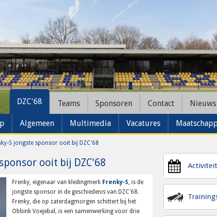
DZC'68
Teams
Sponsoren
Contact
Nieuws
ap
Algemeen
Multimedia
Vacatures
Maatschappe
nky-S jongste sponsor ooit bij DZC'68
sponsor ooit bij DZC'68
Activitei
Frenky, eigenaar van kledingmerk
Frenky-S
, is de
jongste sponsor in de geschiedenis van DZC'68.
Trainin
Frenky, die op zaterdagmorgen schittert bij het
Obbink Voejebal, is een samenwerking voor drie