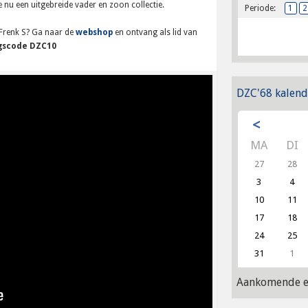
 nu een uitgebreide vader en zoon collectie.
Periode:
1
2
Frenk S? Ga naar de
webshop
en ontvang als lid van
gscode DZC10
DZC'68 kalend
<
MA
DI
27
28
3
4
10
11
17
18
24
25
31
1
Aankomende e