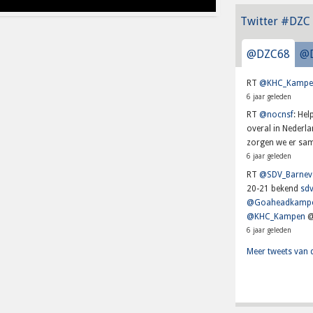
Twitter #DZC
@DZC68
@
RT
@KHC_Kampe
6 jaar geleden
RT
@nocnsf
: He
overal in Nederl
zorgen we er sam
6 jaar geleden
RT
@SDV_Barnev
20-21 bekend
sdv
@Goaheadkamp
@KHC_Kampen
@
6 jaar geleden
Meer tweets van 