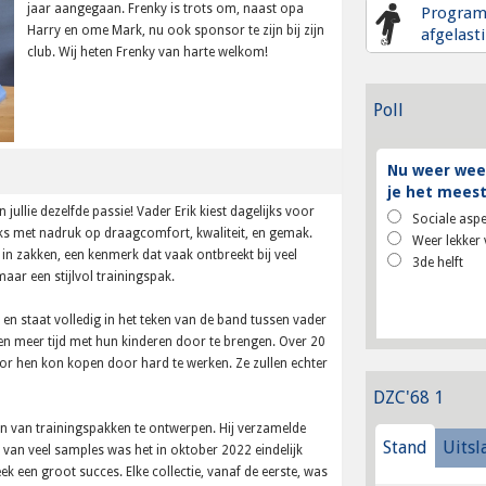
jaar aangegaan. Frenky is trots om, naast opa
Progra
Harry en ome Mark, nu ook sponsor te zijn bij zijn
afgelast
club. Wij heten Frenky van harte welkom!
Poll
Nu weer weer
je het meest
jullie dezelfde passie! Vader Erik kiest dagelijks voor
Sociale aspe
eks met nadruk op draagcomfort, kwaliteit, en gemak.
Weer lekker 
in zakken, een kenmerk dat vaak ontbreekt bij veel
3de helft
maar een stijlvol trainingspak.
en staat volledig in het teken van de band tussen vader
eren meer tijd met hun kinderen door te brengen. Over 20
voor hen kon kopen door hard te werken. Ze zullen echter
DZC'68 1
ijn van trainingspakken te ontwerpen. Hij verzamelde
Stand
Uitsl
an veel samples was het in oktober 2022 eindelijk
ek een groot succes. Elke collectie, vanaf de eerste, was