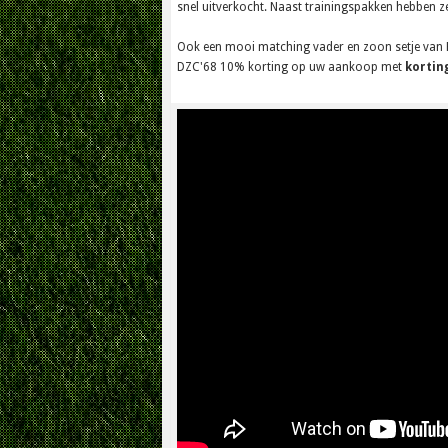
snel uitverkocht. Naast trainingspakken hebben ze
Ook een mooi matching vader en zoon setje van 
DZC'68 10% korting op uw aankoop met
kortin