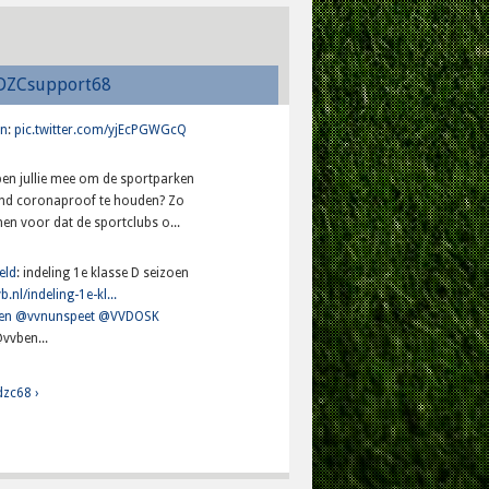
DZCsupport68
n
:
pic.twitter.com/yjEcPGWGcQ
lpen jullie mee om de sportparken
and coronaproof te houden? Zo
en voor dat de sportclubs o...
eld
: indeling 1e klasse D seizoen
b.nl/indeling-1e-kl...
en
@vvnunspeet
@VVDOSK
vvben...
dzc68 ›