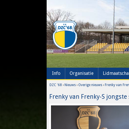
Info
Organisatie
Lidmaatsch
DZC '68
›
Nieuws
›
Overige nieuws
›
Frenky van Fre
Frenky van Frenky-S jongste 