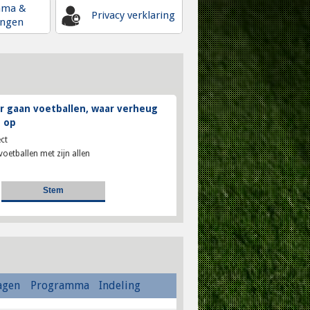
mma &
Privacy verklaring
ingen
 gaan voetballen, waar verheug
 op
ct
voetballen met zijn allen
agen
Programma
Indeling