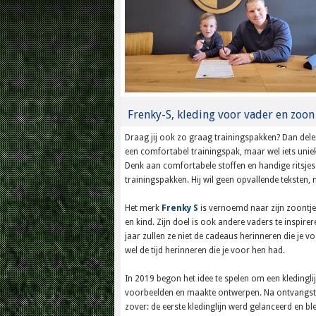
Frenky-S, kleding voor vader en zoon
Draag jij ook zo graag trainingspakken? Dan delen 
een comfortabel trainingspak, maar wel iets uni
Denk aan comfortabele stoffen en handige ritsjes 
trainingspakken. Hij wil geen opvallende teksten, 
Het merk
Frenky S
is vernoemd naar zijn zoontje 
en kind. Zijn doel is ook andere vaders te inspir
jaar zullen ze niet de cadeaus herinneren die je 
wel de tijd herinneren die je voor hen had.
In 2019 begon het idee te spelen om een kledingl
voorbeelden en maakte ontwerpen. Na ontvangst v
zover: de eerste kledinglijn werd gelanceerd en ble