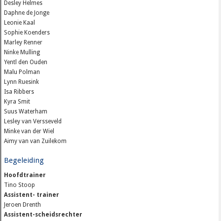
Desley Helmes
Daphne de Jonge
Leonie Kaal
Sophie Koenders
Marley Renner
Ninke Mulling
Yentl den Ouden
Malu Polman
Lynn Ruesink
Isa Ribbers
Kyra Smit
Suus Waterham
Lesley van Versseveld
Minke van der Wiel
Aimy van van Zuilekom
Begeleiding
Hoofdtrainer
Tino Stoop
Assistent- trainer
Jeroen Drenth
Assistent-scheidsrechter