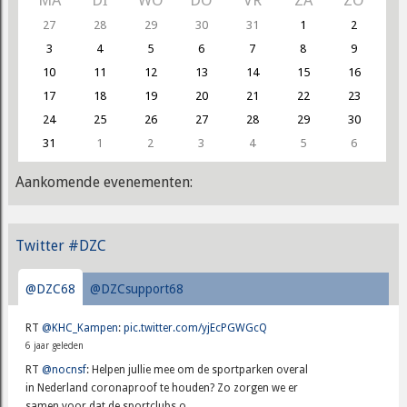
27
28
29
30
31
1
2
3
4
5
6
7
8
9
10
11
12
13
14
15
16
17
18
19
20
21
22
23
24
25
26
27
28
29
30
31
1
2
3
4
5
6
Aankomende evenementen:
Twitter #DZC
@DZC68
@DZCsupport68
RT
@KHC_Kampen
:
pic.twitter.com/yjEcPGWGcQ
6 jaar geleden
RT
@nocnsf
: Helpen jullie mee om de sportparken overal
in Nederland coronaproof te houden? Zo zorgen we er
samen voor dat de sportclubs o...