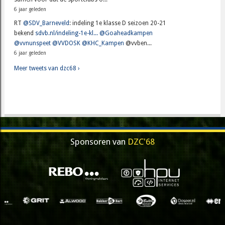
6 jaar geleden
RT
@SDV_Barneveld
: indeling 1e klasse D seizoen 20-21
bekend
sdvb.nl/indeling-1e-kl...
@Goaheadkampen
@vvnunspeet
@VVDOSK
@KHC_Kampen
@vvben...
6 jaar geleden
Meer tweets van dzc68 ›
Sponsoren van
DZC'68