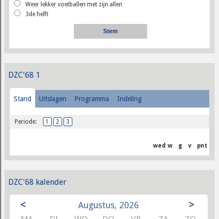
Weer lekker voetballen met zijn allen
3de helft
DZC'68 1
Stand
Uitslagen
Programma
Indeling
Periode:
1
2
3
wed
w
g
v
pnt
DZC'68 kalender
<
>
Augustus, 2026
MA
DI
WO
DO
VR
ZA
ZO