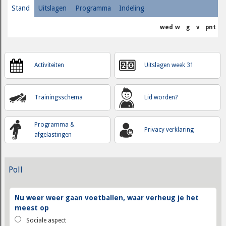
Stand
Uitslagen
Programma
Indeling
wed
w
g
v
pnt
Activiteiten
Uitslagen week 31
Trainingsschema
Lid worden?
Programma &
Privacy verklaring
afgelastingen
Poll
Nu weer weer gaan voetballen, waar verheug je het
meest op
Sociale aspect