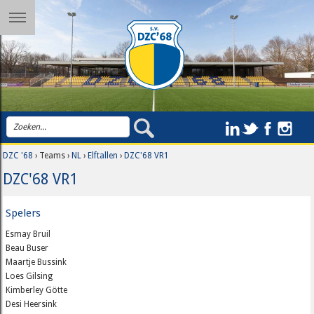
DZC '68
› Teams ›
NL
›
Elftallen
›
DZC'68 VR1
DZC'68 VR1
Spelers
Esmay Bruil
Beau Buser
Maartje Bussink
Loes Gilsing
Kimberley Götte
Desi Heersink