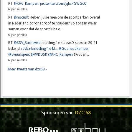
RT
@KHC_Kampen
:
pic.twitter.com/yjEcPGWGcQ
6 jaar geleden
RT
@nocnsf
: Helpen jullie mee om de sportparken overal
in Nederland coronaproof te houden? Zo zorgen we er
samen voor dat de sportclubs o...
6 jaar geleden
RT
@SDV_Barneveld
: indeling 1e klasse D seizoen 20-21
bekend
sdvb.nl/indeling-1e-kl...
@Goaheadkampen
@vvnunspeet
@VVDOSK
@KHC_Kampen
@vvben...
6 jaar geleden
Meer tweets van dzc68 ›
Sponsoren van
DZC'68