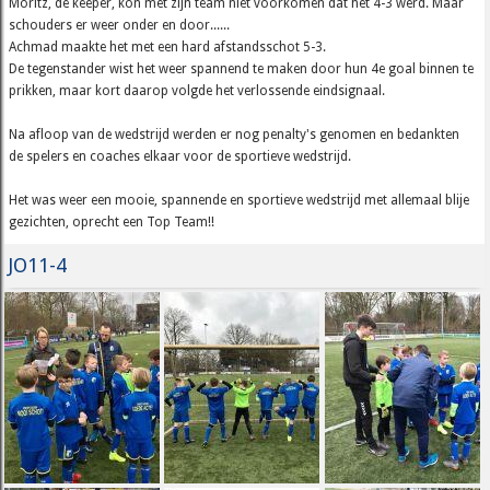
Moritz, de keeper, kon met zijn team niet voorkomen dat het 4-3 werd. Maar
schouders er weer onder en door......
Achmad maakte het met een hard afstandsschot 5-3.
De tegenstander wist het weer spannend te maken door hun 4e goal binnen te
prikken, maar kort daarop volgde het verlossende eindsignaal.
Na afloop van de wedstrijd werden er nog penalty's genomen en bedankten
de spelers en coaches elkaar voor de sportieve wedstrijd.
Het was weer een mooie, spannende en sportieve wedstrijd met allemaal blije
gezichten, oprecht een Top Team!!
JO11-4