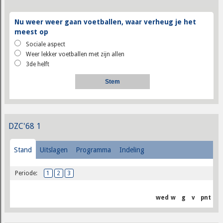
Nu weer weer gaan voetballen, waar verheug je het
meest op
Sociale aspect
Weer lekker voetballen met zijn allen
3de helft
DZC'68 1
Stand
Uitslagen
Programma
Indeling
Periode:
1
2
3
wed
w
g
v
pnt