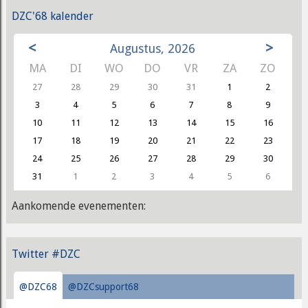
DZC'68 kalender
<
>
Augustus, 2026
MA
DI
WO
DO
VR
ZA
ZO
27
28
29
30
31
1
2
3
4
5
6
7
8
9
10
11
12
13
14
15
16
17
18
19
20
21
22
23
24
25
26
27
28
29
30
31
1
2
3
4
5
6
Aankomende evenementen:
Twitter #DZC
@DZC68
@DZCsupport68