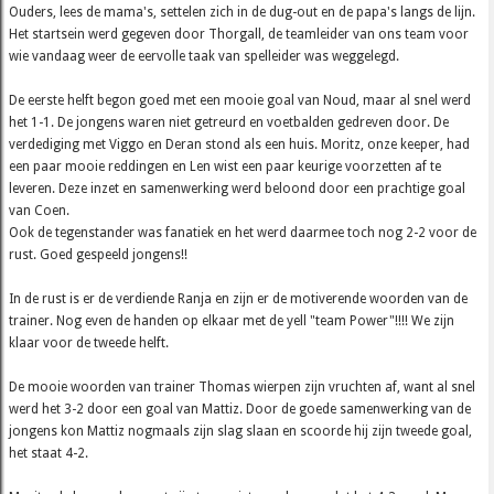
Ouders, lees de mama's, settelen zich in de dug-out en de papa's langs de lijn.
Het startsein werd gegeven door Thorgall, de teamleider van ons team voor
wie vandaag weer de eervolle taak van spelleider was weggelegd.
De eerste helft begon goed met een mooie goal van Noud, maar al snel werd
het 1-1. De jongens waren niet getreurd en voetbalden gedreven door. De
verdediging met Viggo en Deran stond als een huis. Moritz, onze keeper, had
een paar mooie reddingen en Len wist een paar keurige voorzetten af te
leveren. Deze inzet en samenwerking werd beloond door een prachtige goal
van Coen.
Ook de tegenstander was fanatiek en het werd daarmee toch nog 2-2 voor de
rust. Goed gespeeld jongens!!
In de rust is er de verdiende Ranja en zijn er de motiverende woorden van de
trainer. Nog even de handen op elkaar met de yell "team Power"!!!! We zijn
klaar voor de tweede helft.
De mooie woorden van trainer Thomas wierpen zijn vruchten af, want al snel
werd het 3-2 door een goal van Mattiz. Door de goede samenwerking van de
jongens kon Mattiz nogmaals zijn slag slaan en scoorde hij zijn tweede goal,
het staat 4-2.