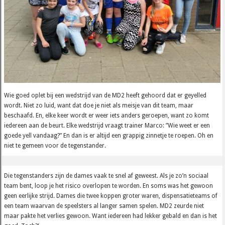
Wie goed oplet bij een wedstrijd van de MD2 heeft gehoord dat er geyelled
wordt. Niet zo luid, want dat doe je niet als meisje van dit team, maar
beschaafd. En, elke keer wordt er weer iets anders geroepen, want zo komt
iedereen aan de beurt. Elke wedstrijd vraagt trainer Marco: ”Wie weet er een
goede yell vandaag?” En dan is er altijd een grappig zinnetje te roepen. Oh en
niet te gemeen voor de tegenstander.
Die tegenstanders zijn de dames vaak te snel af geweest. Als je zo’n sociaal
team bent, loop je het risico overlopen te worden. En soms was het gewoon
geen eerlijke strijd. Dames die twee koppen groter waren, dispensatieteams of
een team waarvan de speelsters al langer samen spelen. MD2 zeurde niet
maar pakte het verlies gewoon. Want iedereen had lekker gebald en dan is het