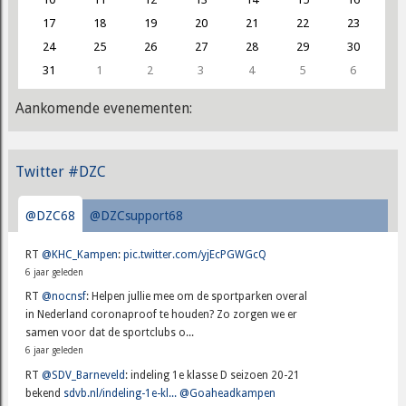
17
18
19
20
21
22
23
24
25
26
27
28
29
30
31
1
2
3
4
5
6
Aankomende evenementen:
Twitter #DZC
@DZC68
@DZCsupport68
RT
@KHC_Kampen
:
pic.twitter.com/yjEcPGWGcQ
6 jaar geleden
RT
@nocnsf
: Helpen jullie mee om de sportparken overal
in Nederland coronaproof te houden? Zo zorgen we er
samen voor dat de sportclubs o...
6 jaar geleden
RT
@SDV_Barneveld
: indeling 1e klasse D seizoen 20-21
bekend
sdvb.nl/indeling-1e-kl...
@Goaheadkampen