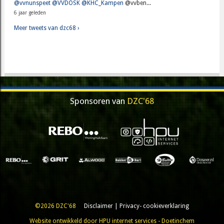
@vvnunspeet
@VVDOSK
@KHC_Kampen
@vvben...
6 jaar geleden
Meer tweets van dzc68 ›
Sponsoren van
DZC'68
©2026 DZC'68
Disclaimer
|
Privacy- cookieverklaring
Website ontwikkeld door HPU internet services - Doetinchem