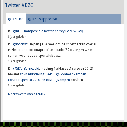
Twitter #DZC
@DZC68
@DZCsupport68
RT
@KHC_Kampen
:
pic.twitter.com/yjEcPGWGcQ
6 jaar geleden
RT
@nocnsf
: Helpen jullie mee om de sportparken overal
in Nederland coronaproof te houden? Zo zorgen we er
samen voor dat de sportclubs o...
6 jaar geleden
RT
@SDV_Barneveld
: indeling 1e klasse D seizoen 20-21
bekend
sdvb.nl/indeling-1e-kl...
@Goaheadkampen
@vvnunspeet
@VVDOSK
@KHC_Kampen
@vvben...
6 jaar geleden
Meer tweets van dzc68 ›