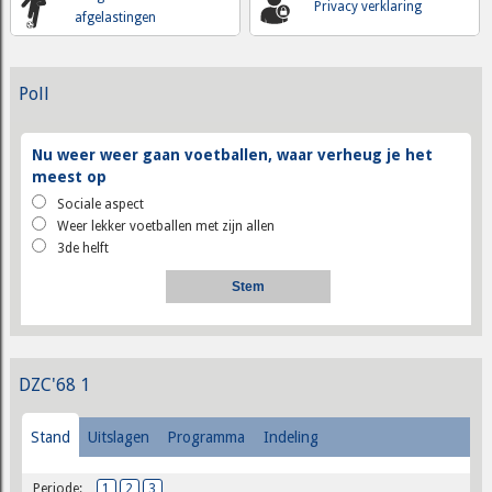
Privacy verklaring
afgelastingen
Poll
Nu weer weer gaan voetballen, waar verheug je het
meest op
Sociale aspect
Weer lekker voetballen met zijn allen
3de helft
DZC'68 1
Stand
Uitslagen
Programma
Indeling
Periode:
1
2
3