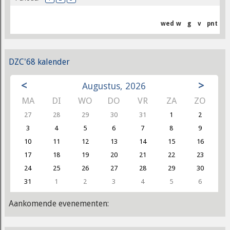
wed
w
g
v
pnt
DZC'68 kalender
<
>
Augustus, 2026
MA
DI
WO
DO
VR
ZA
ZO
27
28
29
30
31
1
2
3
4
5
6
7
8
9
10
11
12
13
14
15
16
17
18
19
20
21
22
23
24
25
26
27
28
29
30
31
1
2
3
4
5
6
Aankomende evenementen: