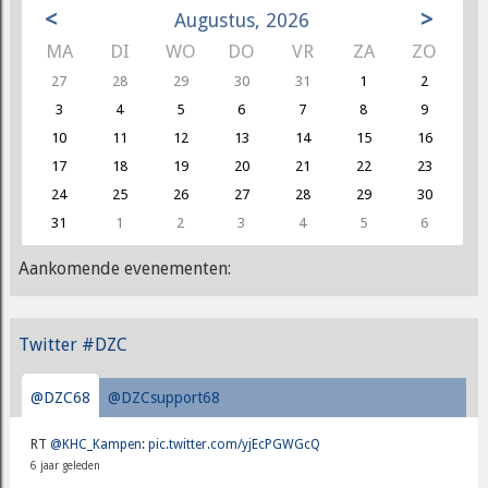
<
>
Augustus, 2026
MA
DI
WO
DO
VR
ZA
ZO
27
28
29
30
31
1
2
3
4
5
6
7
8
9
10
11
12
13
14
15
16
17
18
19
20
21
22
23
24
25
26
27
28
29
30
31
1
2
3
4
5
6
Aankomende evenementen:
Twitter #DZC
@DZC68
@DZCsupport68
RT
@KHC_Kampen
:
pic.twitter.com/yjEcPGWGcQ
6 jaar geleden