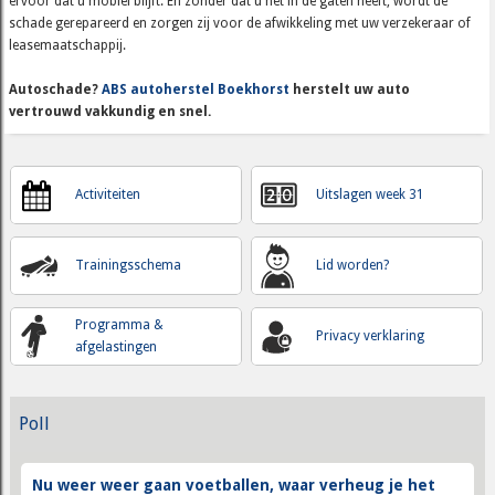
ervoor dat u mobiel blijft. En zonder dat u het in de gaten heeft, wordt de
schade gerepareerd en zorgen zij voor de afwikkeling met uw verzekeraar of
leasemaatschappij.
Autoschade?
ABS autoherstel Boekhorst
herstelt uw auto
vertrouwd vakkundig en snel.
Activiteiten
Uitslagen week 31
Trainingsschema
Lid worden?
Programma &
Privacy verklaring
afgelastingen
Poll
Nu weer weer gaan voetballen, waar verheug je het