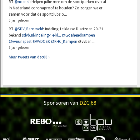
RT
@nocnsf
: Helpen jullie mee om de sportparken overal
in Nederland coronaproof te houden? Zo zorgen we er
samen voor dat de sportclubs o...
6 jaar geleden
RT
@SDV_Barneveld
: indeling 1e klasse D seizoen 20-21
bekend
sdvb.nl/indeling-1e-kl...
@Goaheadkampen
@vvnunspeet
@VVDOSK
@KHC_Kampen
@vvben...
6 jaar geleden
Meer tweets van dzc68 ›
Sponsoren van
DZC'68