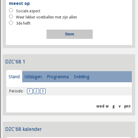
meest op
Sociale aspect
Weer lekker voetballen met zijn allen
3de helft
DZC'68 1
Stand
Uitslagen
Programma
Indeling
Periode:
1
2
3
wed
w
g
v
pnt
DZC'68 kalender