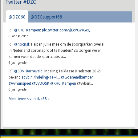
Twitter #DZC
@DZC68
@DZCsupport68
RT
@KHC_Kampen
:
pic.twitter.com/yjEcPGWGcQ
6 jaar geleden
RT
@nocnsf
: Helpen jullie mee om de sportparken overal
in Nederland coronaproof te houden? Zo zorgen we er
samen voor dat de sportclubs o...
6 jaar geleden
RT
@SDV_Barneveld
: indeling 1e klasse D seizoen 20-21
bekend
sdvb.nl/indeling-1e-kl...
@Goaheadkampen
@vvnunspeet
@VVDOSK
@KHC_Kampen
@vvben...
6 jaar geleden
Meer tweets van dzc68 ›