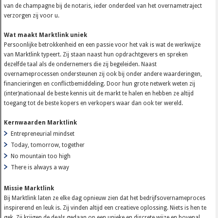
van de champagne bij de notaris, ieder onderdeel van het overnametraject
verzorgen zij voor u.
Wat maakt Marktlink uniek
Persoonlijke betrokkenheid en een passie voor het vak is wat de werkwijze
van Marktlink typeert. Zij staan naast hun opdrachtgevers en spreken
dezelfde taal als de ondernemers die zij begeleiden. Naast
overnameprocessen ondersteunen zij ook bij onder andere waarderingen,
financieringen en conflictbemiddeling. Door hun grote netwerk weten zij
(inter)nationaal de beste kennis uit de markt te halen en hebben ze altijd
toegang tot de beste kopers en verkopers waar dan ook ter wereld.
Kernwaarden Marktlink
Entrepreneurial mindset
Today, tomorrow, together
No mountain too high
There is always a way
Missie Marktlink
Bij Marktlink laten ze elke dag opnieuw zien dat het bedrijfsovernameproces
inspirerend en leuk is. Zij vinden altijd een creatieve oplossing. Niets is hen te
gek. Zij krijgen de deals gedaan op een unieke en discrete wijze en bovenal