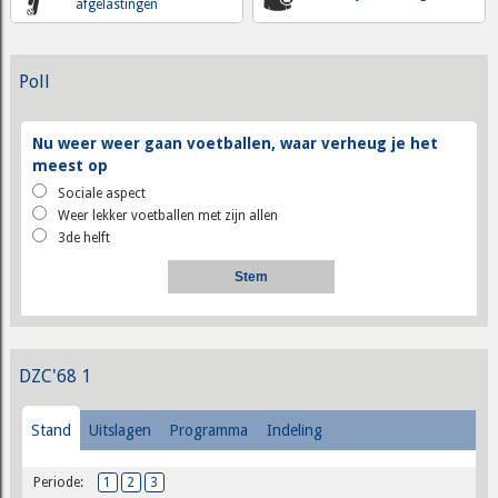
afgelastingen
Poll
Nu weer weer gaan voetballen, waar verheug je het
meest op
Sociale aspect
Weer lekker voetballen met zijn allen
3de helft
DZC'68 1
Stand
Uitslagen
Programma
Indeling
Periode:
1
2
3