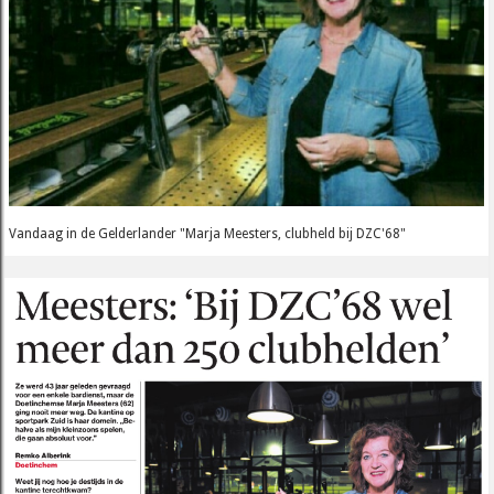
Vandaag in de Gelderlander "Marja Meesters, clubheld bij DZC'68"