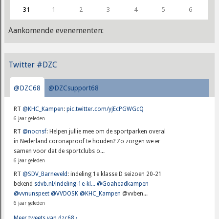
31
1
2
3
4
5
6
Aankomende evenementen:
Twitter #DZC
@DZC68
@DZCsupport68
RT
@KHC_Kampen
:
pic.twitter.com/yjEcPGWGcQ
6 jaar geleden
RT
@nocnsf
: Helpen jullie mee om de sportparken overal
in Nederland coronaproof te houden? Zo zorgen we er
samen voor dat de sportclubs o...
6 jaar geleden
RT
@SDV_Barneveld
: indeling 1e klasse D seizoen 20-21
bekend
sdvb.nl/indeling-1e-kl...
@Goaheadkampen
@vvnunspeet
@VVDOSK
@KHC_Kampen
@vvben...
6 jaar geleden
Meer tweets van dzc68 ›