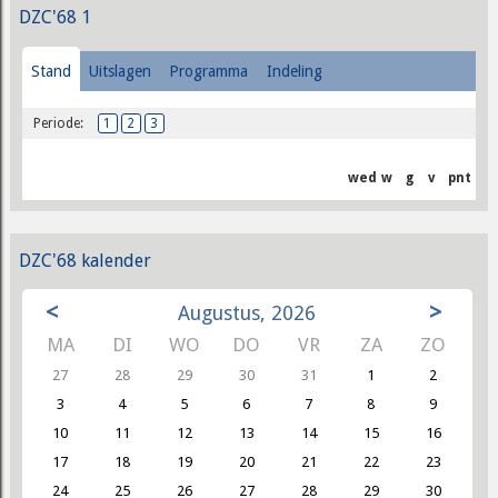
DZC'68 1
Stand
Uitslagen
Programma
Indeling
Periode:
1
2
3
wed
w
g
v
pnt
DZC'68 kalender
<
>
Augustus, 2026
MA
DI
WO
DO
VR
ZA
ZO
27
28
29
30
31
1
2
3
4
5
6
7
8
9
10
11
12
13
14
15
16
17
18
19
20
21
22
23
24
25
26
27
28
29
30