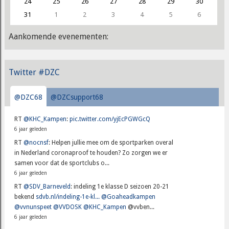
24
25
26
27
28
29
30
31
1
2
3
4
5
6
Aankomende evenementen:
Twitter #DZC
@DZC68
@DZCsupport68
RT
@KHC_Kampen
:
pic.twitter.com/yjEcPGWGcQ
6 jaar geleden
RT
@nocnsf
: Helpen jullie mee om de sportparken overal
in Nederland coronaproof te houden? Zo zorgen we er
samen voor dat de sportclubs o...
6 jaar geleden
RT
@SDV_Barneveld
: indeling 1e klasse D seizoen 20-21
bekend
sdvb.nl/indeling-1e-kl...
@Goaheadkampen
@vvnunspeet
@VVDOSK
@KHC_Kampen
@vvben...
6 jaar geleden