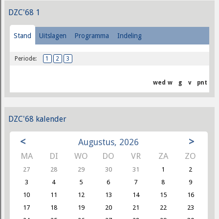
DZC'68 1
Stand
Uitslagen
Programma
Indeling
Periode:
1
2
3
wed
w
g
v
pnt
DZC'68 kalender
<
>
Augustus, 2026
MA
DI
WO
DO
VR
ZA
ZO
27
28
29
30
31
1
2
3
4
5
6
7
8
9
10
11
12
13
14
15
16
17
18
19
20
21
22
23