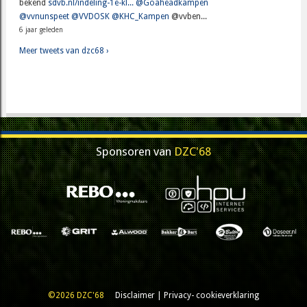
bekend
sdvb.nl/indeling-1e-kl...
@Goaheadkampen
@vvnunspeet
@VVDOSK
@KHC_Kampen
@vvben...
6 jaar geleden
Meer tweets van dzc68 ›
Sponsoren van
DZC'68
©2026 DZC'68
Disclaimer
|
Privacy- cookieverklaring