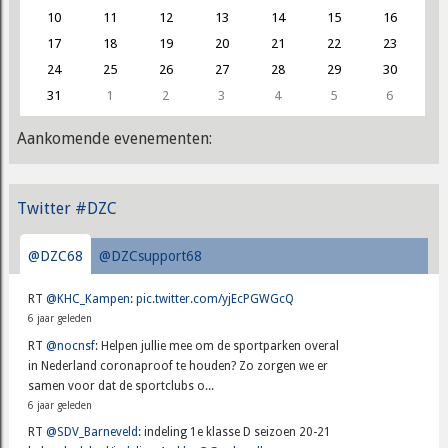
10
11
12
13
14
15
16
17
18
19
20
21
22
23
24
25
26
27
28
29
30
31
1
2
3
4
5
6
Aankomende evenementen:
Twitter #DZC
@DZC68
@DZCsupport68
RT
@KHC_Kampen
:
pic.twitter.com/yjEcPGWGcQ
6 jaar geleden
RT
@nocnsf
: Helpen jullie mee om de sportparken overal
in Nederland coronaproof te houden? Zo zorgen we er
samen voor dat de sportclubs o...
6 jaar geleden
RT
@SDV_Barneveld
: indeling 1e klasse D seizoen 20-21