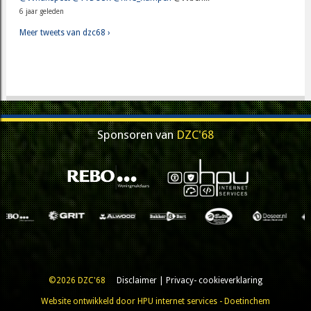
6 jaar geleden
Meer tweets van dzc68 ›
Sponsoren van
DZC'68
©2026 DZC'68
Disclaimer
|
Privacy- cookieverklaring
Website ontwikkeld door HPU internet services - Doetinchem