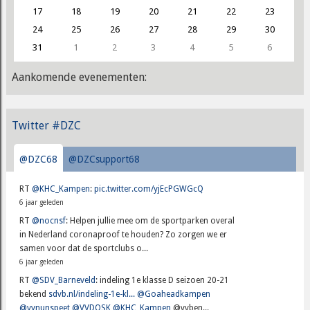
17
18
19
20
21
22
23
24
25
26
27
28
29
30
31
1
2
3
4
5
6
Aankomende evenementen:
Twitter #DZC
@DZC68
@DZCsupport68
RT
@KHC_Kampen
:
pic.twitter.com/yjEcPGWGcQ
6 jaar geleden
RT
@nocnsf
: Helpen jullie mee om de sportparken overal
in Nederland coronaproof te houden? Zo zorgen we er
samen voor dat de sportclubs o...
6 jaar geleden
RT
@SDV_Barneveld
: indeling 1e klasse D seizoen 20-21
bekend
sdvb.nl/indeling-1e-kl...
@Goaheadkampen
@vvnunspeet
@VVDOSK
@KHC_Kampen
@vvben...