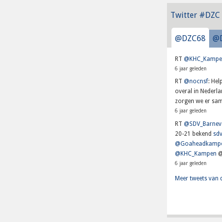
Twitter #DZC
@DZC68
@
RT
@KHC_Kampe
6 jaar geleden
RT
@nocnsf
: He
overal in Nederl
zorgen we er sam
6 jaar geleden
RT
@SDV_Barnev
20-21 bekend
sdv
@Goaheadkamp
@KHC_Kampen
@
6 jaar geleden
Meer tweets van 