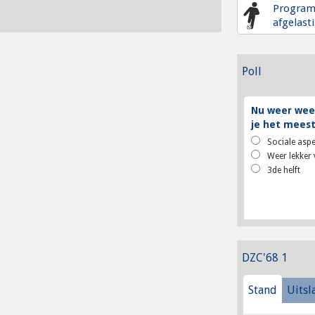
Progra
afgelast
Poll
Nu weer weer
je het meest
Sociale aspe
Weer lekker 
3de helft
DZC'68 1
Stand
Uitsl