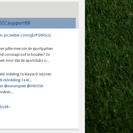
DZCsupport68
n
:
pic.twitter.com/yjEcPGWGcQ
lpen jullie mee om de sportparken
and coronaproof te houden? Zo
en voor dat de sportclubs o...
eld
: indeling 1e klasse D seizoen
b.nl/indeling-1e-kl...
en
@vvnunspeet
@VVDOSK
vvben...
dzc68 ›