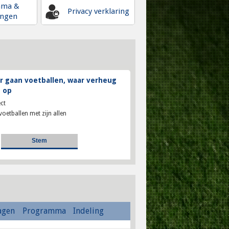
mma &
Privacy verklaring
ingen
 gaan voetballen, waar verheug
 op
ct
voetballen met zijn allen
agen
Programma
Indeling