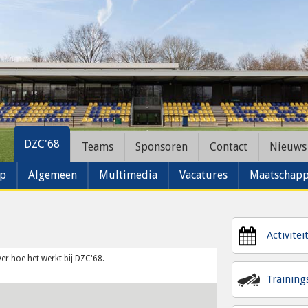
DZC'68
Teams
Sponsoren
Contact
Nieuws
ap
Algemeen
Multimedia
Vacatures
Maatschappe
Activitei
er hoe het werkt bij DZC'68.
Trainin