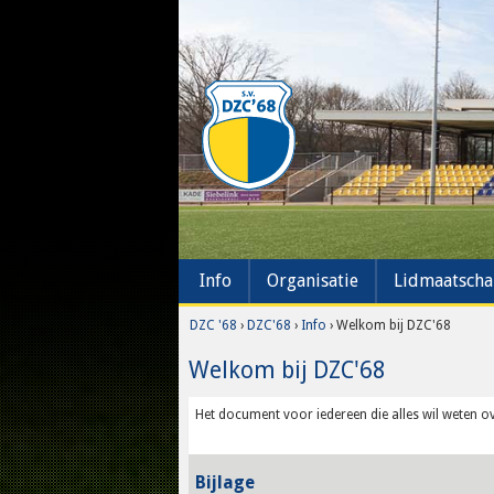
Info
Organisatie
Lidmaatsch
DZC '68
›
DZC'68
›
Info
› Welkom bij DZC'68
Welkom bij DZC'68
Het document voor iedereen die alles wil weten ov
Bijlage