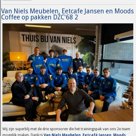
Van Niels Meubelen, Eetcafe Jansen en Moods
Coffee op pakken DZC'68 2
Wij zijn superblij met de drie sponsoren die het trainingspak van ons 2e team
mogelijk maken. Dankzij
Van Niels Meubelen
,
Eetcafé Jansen
,
Moods