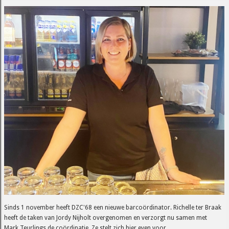
Sinds 1 november heeft DZC'68 een nieuwe barcoördinator. Richelle ter Braak
heeft de taken van Jordy Nijholt overgenomen en verzorgt nu samen met
Mark Teurlings de coördinatie. Ze stelt zich hier even voor.