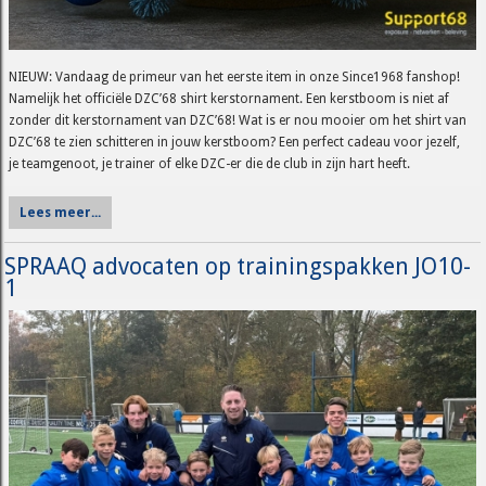
NIEUW: Vandaag de primeur van het eerste item in onze Since1968 fanshop!
Namelijk het officiële DZC’68 shirt kerstornament. Een kerstboom is niet af
zonder dit kerstornament van DZC’68! Wat is er nou mooier om het shirt van
DZC’68 te zien schitteren in jouw kerstboom? Een perfect cadeau voor jezelf,
je teamgenoot, je trainer of elke DZC-er die de club in zijn hart heeft.
Lees meer...
SPRAAQ advocaten op trainingspakken JO10-
1