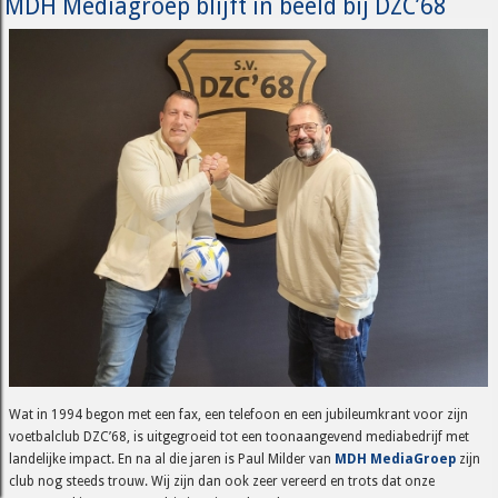
MDH Mediagroep blijft in beeld bij DZC’68
Wat in 1994 begon met een fax, een telefoon en een jubileumkrant voor zijn
voetbalclub DZC’68, is uitgegroeid tot een toonaangevend mediabedrijf met
landelijke impact. En na al die jaren is Paul Milder van
MDH MediaGroep
zijn
club nog steeds trouw. Wij zijn dan ook zeer vereerd en trots dat onze