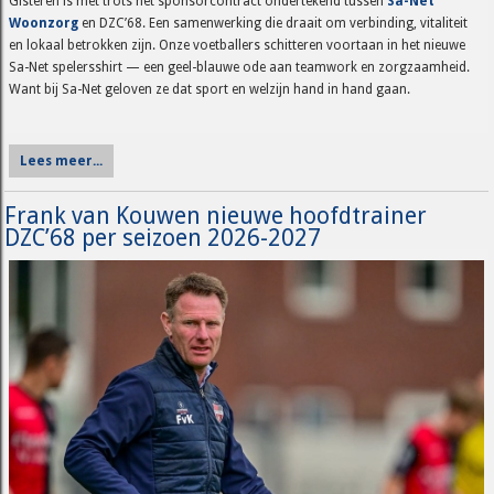
Gisteren is met trots het sponsorcontract ondertekend tussen
Sa-Net
Woonzorg
en DZC’68. Een samenwerking die draait om verbinding, vitaliteit
en lokaal betrokken zijn. Onze voetballers schitteren voortaan in het nieuwe
Sa-Net spelersshirt — een geel-blauwe ode aan teamwork en zorgzaamheid.
Want bij Sa-Net geloven ze dat sport en welzijn hand in hand gaan.
Lees meer...
Frank van Kouwen nieuwe hoofdtrainer
DZC’68 per seizoen 2026-2027