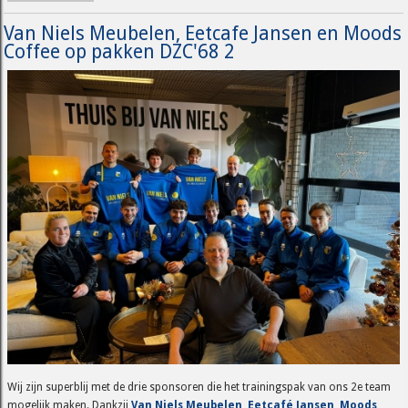
Van Niels Meubelen, Eetcafe Jansen en Moods
Coffee op pakken DZC'68 2
Wij zijn superblij met de drie sponsoren die het trainingspak van ons 2e team
mogelijk maken. Dankzij
Van Niels Meubelen
,
Eetcafé Jansen
,
Moods