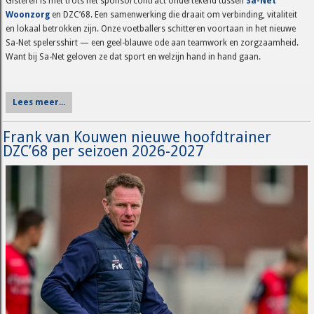
Gisteren is met trots het sponsorcontract ondertekend tussen
Sa-Net
Woonzorg
en DZC’68. Een samenwerking die draait om verbinding, vitaliteit
en lokaal betrokken zijn. Onze voetballers schitteren voortaan in het nieuwe
Sa-Net spelersshirt — een geel-blauwe ode aan teamwork en zorgzaamheid.
Want bij Sa-Net geloven ze dat sport en welzijn hand in hand gaan.
Lees meer...
Frank van Kouwen nieuwe hoofdtrainer
DZC’68 per seizoen 2026-2027