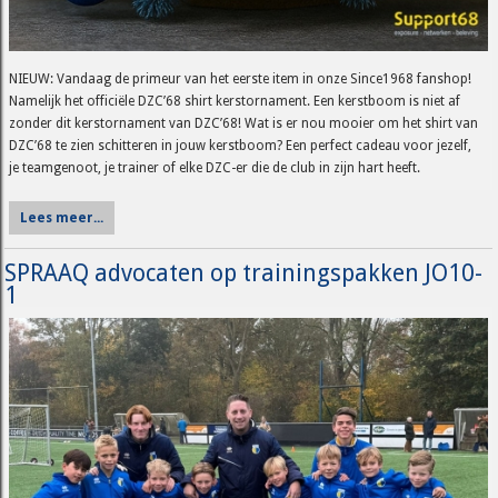
NIEUW: Vandaag de primeur van het eerste item in onze Since1968 fanshop!
Namelijk het officiële DZC’68 shirt kerstornament. Een kerstboom is niet af
zonder dit kerstornament van DZC’68! Wat is er nou mooier om het shirt van
DZC’68 te zien schitteren in jouw kerstboom? Een perfect cadeau voor jezelf,
je teamgenoot, je trainer of elke DZC-er die de club in zijn hart heeft.
Lees meer...
SPRAAQ advocaten op trainingspakken JO10-
1