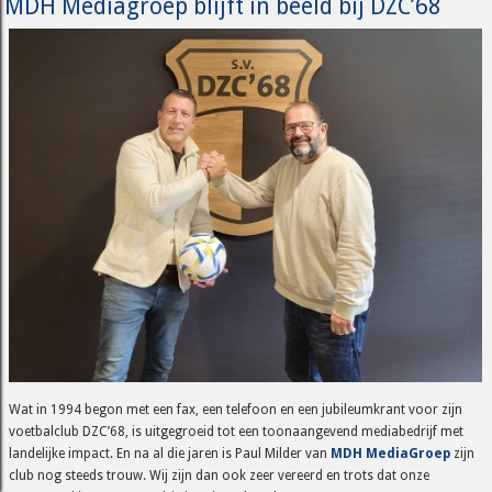
MDH Mediagroep blijft in beeld bij DZC’68
Wat in 1994 begon met een fax, een telefoon en een jubileumkrant voor zijn
voetbalclub DZC’68, is uitgegroeid tot een toonaangevend mediabedrijf met
landelijke impact. En na al die jaren is Paul Milder van
MDH MediaGroep
zijn
club nog steeds trouw. Wij zijn dan ook zeer vereerd en trots dat onze