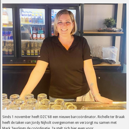
Sinds 1 november heeft DZC'68 een nieuwe barcoördinator. Richelle ter Braak
heeft de taken van Jordy Nijholt overgenomen en verzorgt nu samen met
Mark Teurlings de coördinatie. Ze stelt zich hier even voor.