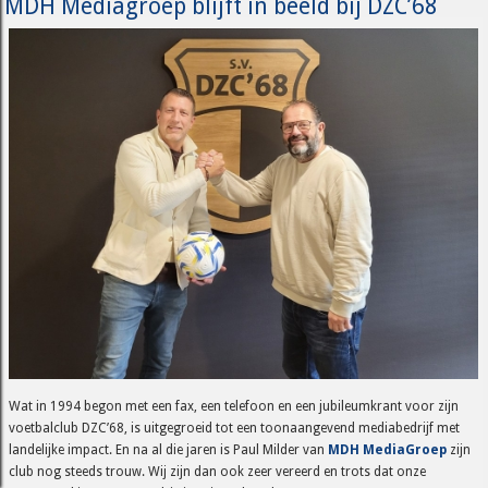
MDH Mediagroep blijft in beeld bij DZC’68
Wat in 1994 begon met een fax, een telefoon en een jubileumkrant voor zijn
voetbalclub DZC’68, is uitgegroeid tot een toonaangevend mediabedrijf met
landelijke impact. En na al die jaren is Paul Milder van
MDH MediaGroep
zijn
club nog steeds trouw. Wij zijn dan ook zeer vereerd en trots dat onze