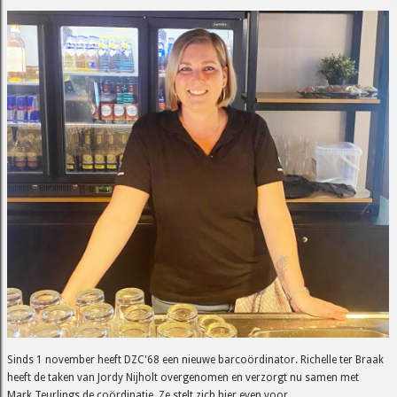
Sinds 1 november heeft DZC'68 een nieuwe barcoördinator. Richelle ter Braak
heeft de taken van Jordy Nijholt overgenomen en verzorgt nu samen met
Mark Teurlings de coördinatie. Ze stelt zich hier even voor.