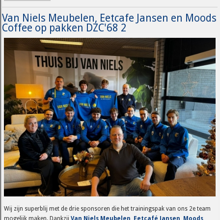
Van Niels Meubelen, Eetcafe Jansen en Moods
Coffee op pakken DZC'68 2
Wij zijn superblij met de drie sponsoren die het trainingspak van ons 2e team
mogelijk maken. Dankzij
Van Niels Meubelen
,
Eetcafé Jansen
,
Moods