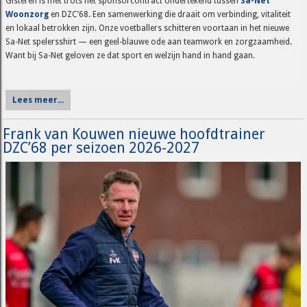
Gisteren is met trots het sponsorcontract ondertekend tussen
Sa-Net
Woonzorg
en DZC’68. Een samenwerking die draait om verbinding, vitaliteit
en lokaal betrokken zijn. Onze voetballers schitteren voortaan in het nieuwe
Sa-Net spelersshirt — een geel-blauwe ode aan teamwork en zorgzaamheid.
Want bij Sa-Net geloven ze dat sport en welzijn hand in hand gaan.
Lees meer...
Frank van Kouwen nieuwe hoofdtrainer
DZC’68 per seizoen 2026-2027