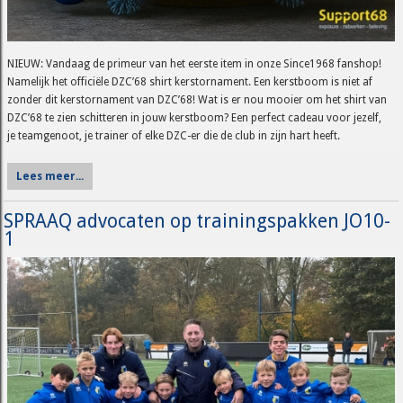
NIEUW: Vandaag de primeur van het eerste item in onze Since1968 fanshop!
Namelijk het officiële DZC’68 shirt kerstornament. Een kerstboom is niet af
zonder dit kerstornament van DZC’68! Wat is er nou mooier om het shirt van
DZC’68 te zien schitteren in jouw kerstboom? Een perfect cadeau voor jezelf,
je teamgenoot, je trainer of elke DZC-er die de club in zijn hart heeft.
Lees meer...
SPRAAQ advocaten op trainingspakken JO10-
1