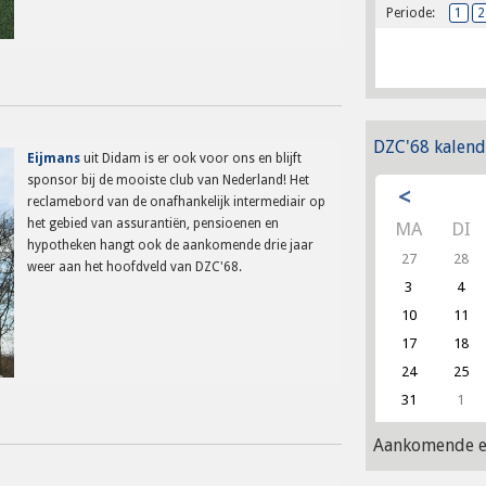
Periode:
1
2
DZC'68 kalend
Eijmans
uit Didam is er ook voor ons en blijft
sponsor bij de mooiste club van Nederland! Het
<
reclamebord van de onafhankelijk intermediair op
het gebied van assurantiën, pensioenen en
MA
DI
hypotheken hangt ook de aankomende drie jaar
27
28
weer aan het hoofdveld van DZC'68.
3
4
10
11
17
18
24
25
31
1
Aankomende e