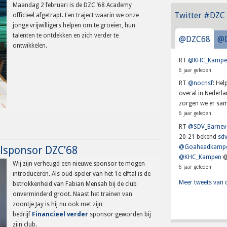
Maandag 2 februari is de DZC ’68 Academy
Twitter #DZC
officieel afgetrapt. Een traject waarin we onze
jonge vrijwilligers helpen om te groeien, hun
talenten te ontdekken en zich verder te
@DZC68
@
ontwikkelen.
RT
@KHC_Kampe
6 jaar geleden
RT
@nocnsf
: He
overal in Nederl
zorgen we er sam
6 jaar geleden
RT
@SDV_Barnev
20-21 bekend
sdv
@Goaheadkamp
alsponsor DZC’68
@KHC_Kampen
@
Wij zijn verheugd een nieuwe sponsor te mogen
6 jaar geleden
introduceren. Als oud-speler van het 1e elftal is de
Meer tweets van 
betrokkenheid van Fabian Mensah bij de club
onverminderd groot. Naast het trainen van
zoontje Jay is hij nu ook met zijn
bedrijf
Financieel verder
sponsor geworden bij
zijn club.