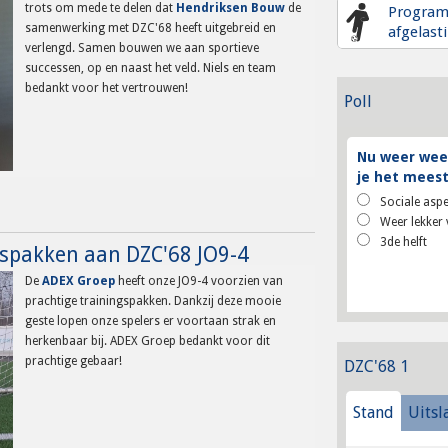
trots om mede te delen dat
Hendriksen Bouw
de
Progra
samenwerking met DZC'68 heeft uitgebreid en
afgelast
verlengd. Samen bouwen we aan sportieve
successen, op en naast het veld. Niels en team
bedankt voor het vertrouwen!
Poll
Nu weer weer
je het meest
Sociale aspe
Weer lekker 
3de helft
gspakken aan DZC'68 JO9-4
De
ADEX Groep
heeft onze JO9-4 voorzien van
prachtige trainingspakken. Dankzij deze mooie
geste lopen onze spelers er voortaan strak en
herkenbaar bij. ADEX Groep bedankt voor dit
prachtige gebaar!
DZC'68 1
Stand
Uitsl