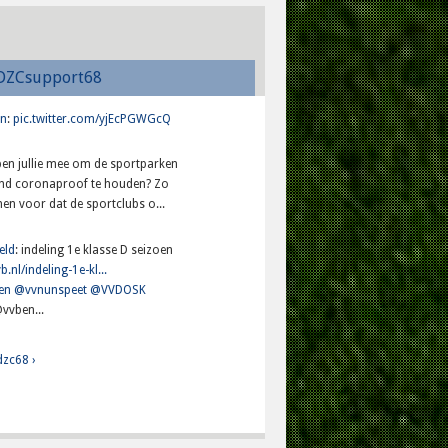
DZCsupport68
n
:
pic.twitter.com/yjEcPGWGcQ
lpen jullie mee om de sportparken
and coronaproof te houden? Zo
en voor dat de sportclubs o...
eld
: indeling 1e klasse D seizoen
b.nl/indeling-1e-kl...
en
@vvnunspeet
@VVDOSK
vvben...
dzc68 ›