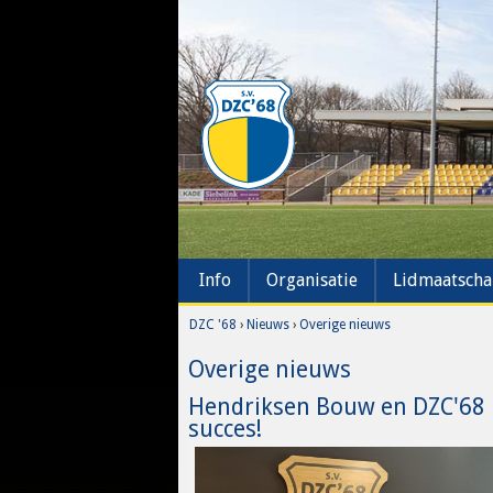
Info
Organisatie
Lidmaatsch
DZC '68
›
Nieuws
›
Overige nieuws
Overige nieuws
Hendriksen Bouw en DZC'68
succes!