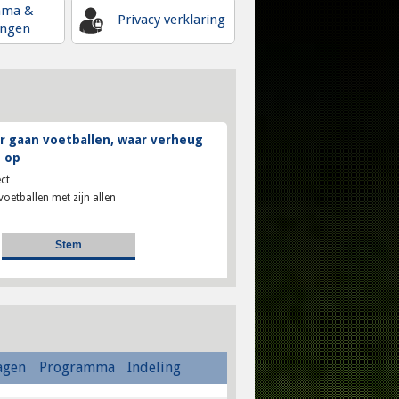
mma &
Privacy verklaring
ingen
 gaan voetballen, waar verheug
 op
ct
voetballen met zijn allen
agen
Programma
Indeling