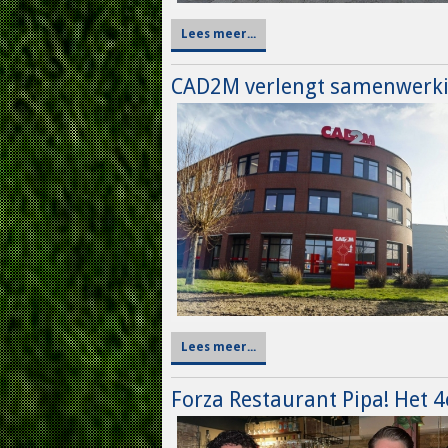
Lees meer...
CAD2M verlengt samenwerki
Lees meer...
Forza Restaurant Pipa! Het 4