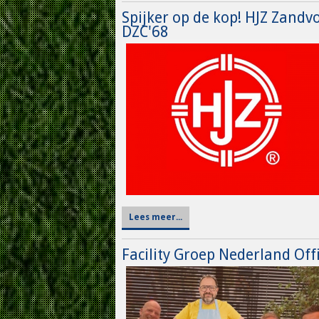
Spijker op de kop! HJZ Zandv
DZC'68
Lees meer...
Facility Groep Nederland Off