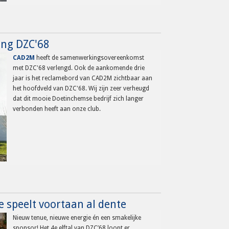
ng DZC'68
CAD2M
heeft de samenwerkingsovereenkomst
met DZC'68 verlengd. Ook de aankomende drie
jaar is het reclamebord van CAD2M zichtbaar aan
het hoofdveld van DZC'68. Wij zijn zeer verheugd
dat dit mooie Doetinchemse bedrijf zich langer
verbonden heeft aan onze club.
e speelt voortaan al dente
Nieuw tenue, nieuwe energie én een smakelijke
sponsor! Het 4e elftal van DZC’68 loopt er