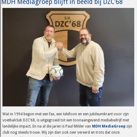
MDH Mediagroep blijft in beeld bij DZC’68
Wat in 1994 begon met een fax, een telefoon en een jubileumkrant voor zijn
voetbalclub DZC’68, is uitgegroeid tot een toonaangevend mediabedrijf met
landelijke impact. En na al die jaren is Paul Milder van
MDH MediaGroep
zijn
club nog steeds trouw. Wij zijn dan ook zeer vereerd en trots dat onze