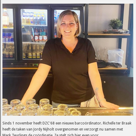
Sinds 1 november heeft DZC'68 een nieuwe barcoördinator. Richelle ter Braak
heeft de taken van Jordy Nijholt overgenomen en verzorgt nu samen met
Mark Teurlings de coördinatie. Ze stelt zich hier even voor.