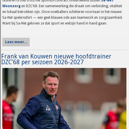
Gisteren is met trots het sponsorcontract ondertekend tussen
Sa-Net
Woonzorg
en DZC’68. Een samenwerking die draait om verbinding, vitaliteit
en lokaal betrokken zijn. Onze voetballers schitteren voortaan in het nieuwe
Sa-Net spelersshirt — een geel-blauwe ode aan teamwork en zorgzaamheid.
Want bij Sa-Net geloven ze dat sport en welzijn hand in hand gaan.
Lees meer...
Frank van Kouwen nieuwe hoofdtrainer
DZC’68 per seizoen 2026-2027