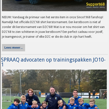
NIEUW: Vandaag de primeur van het eerste item in onze Since1968 fanshop!
Namelijk het officiële DZC’68 shirt kerstornament. Een kerstboom is niet af
zonder dit kerstornament van DZC’68! Wat is er nou mooier om het shirt van
DZC’68 te zien schitteren in jouw kerstboom? Een perfect cadeau voor jezelf,
je teamgenoot, je trainer of elke DZC-er die de club in zijn hart heeft.
Lees meer...
SPRAAQ advocaten op trainingspakken JO10-
1