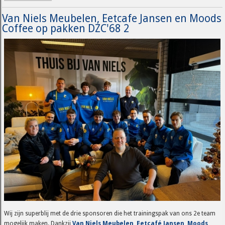
Van Niels Meubelen, Eetcafe Jansen en Moods
Coffee op pakken DZC'68 2
Wij zijn superblij met de drie sponsoren die het trainingspak van ons 2e team
mogelijk maken. Dankzij
Van Niels Meubelen
,
Eetcafé Jansen
,
Moods