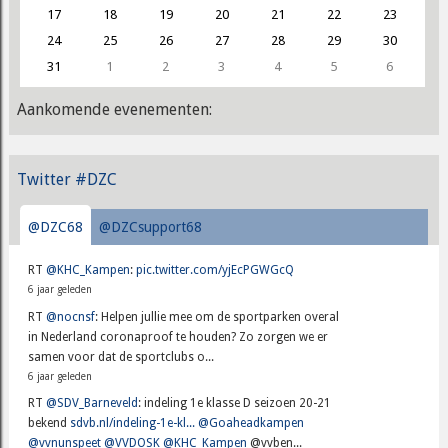
17
18
19
20
21
22
23
24
25
26
27
28
29
30
31
1
2
3
4
5
6
Aankomende evenementen:
Twitter #DZC
@DZC68
@DZCsupport68
RT
@KHC_Kampen
:
pic.twitter.com/yjEcPGWGcQ
6 jaar geleden
RT
@nocnsf
: Helpen jullie mee om de sportparken overal
in Nederland coronaproof te houden? Zo zorgen we er
samen voor dat de sportclubs o...
6 jaar geleden
RT
@SDV_Barneveld
: indeling 1e klasse D seizoen 20-21
bekend
sdvb.nl/indeling-1e-kl...
@Goaheadkampen
@vvnunspeet
@VVDOSK
@KHC_Kampen
@vvben...