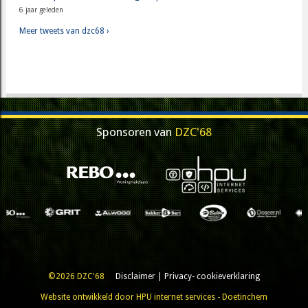
6 jaar geleden
Meer tweets van dzc68 ›
Sponsoren van
DZC'68
©2026 DZC'68
Disclaimer
|
Privacy- cookieverklaring
Website ontwikkeld door HPU internet services - Doetinchem