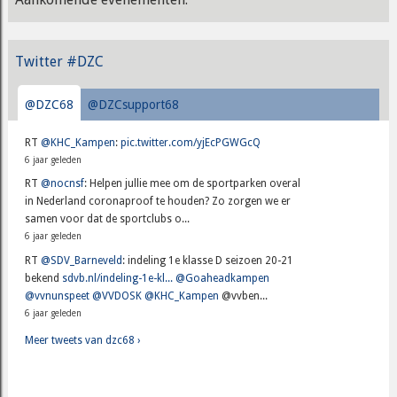
Twitter #DZC
@DZC68
@DZCsupport68
RT
@KHC_Kampen
:
pic.twitter.com/yjEcPGWGcQ
6 jaar geleden
RT
@nocnsf
: Helpen jullie mee om de sportparken overal
in Nederland coronaproof te houden? Zo zorgen we er
samen voor dat de sportclubs o...
6 jaar geleden
RT
@SDV_Barneveld
: indeling 1e klasse D seizoen 20-21
bekend
sdvb.nl/indeling-1e-kl...
@Goaheadkampen
@vvnunspeet
@VVDOSK
@KHC_Kampen
@vvben...
6 jaar geleden
Meer tweets van dzc68 ›