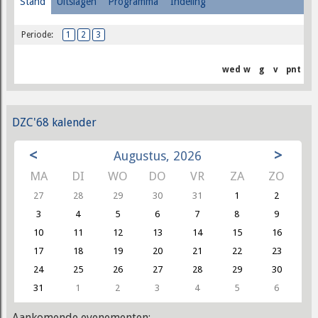
Stand
Uitslagen
Programma
Indeling
Periode:
1
2
3
wed
w
g
v
pnt
DZC'68 kalender
<
>
Augustus, 2026
MA
DI
WO
DO
VR
ZA
ZO
27
28
29
30
31
1
2
3
4
5
6
7
8
9
10
11
12
13
14
15
16
17
18
19
20
21
22
23
24
25
26
27
28
29
30
31
1
2
3
4
5
6
Aankomende evenementen: