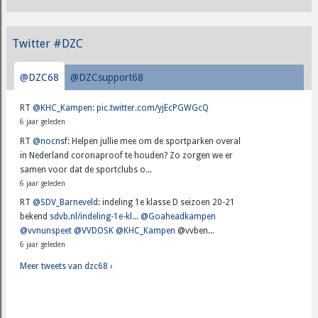
Twitter #DZC
@DZC68
@DZCsupport68
RT
@KHC_Kampen
:
pic.twitter.com/yjEcPGWGcQ
6 jaar geleden
RT
@nocnsf
: Helpen jullie mee om de sportparken overal
in Nederland coronaproof te houden? Zo zorgen we er
samen voor dat de sportclubs o...
6 jaar geleden
RT
@SDV_Barneveld
: indeling 1e klasse D seizoen 20-21
bekend
sdvb.nl/indeling-1e-kl...
@Goaheadkampen
@vvnunspeet
@VVDOSK
@KHC_Kampen
@vvben...
6 jaar geleden
Meer tweets van dzc68 ›