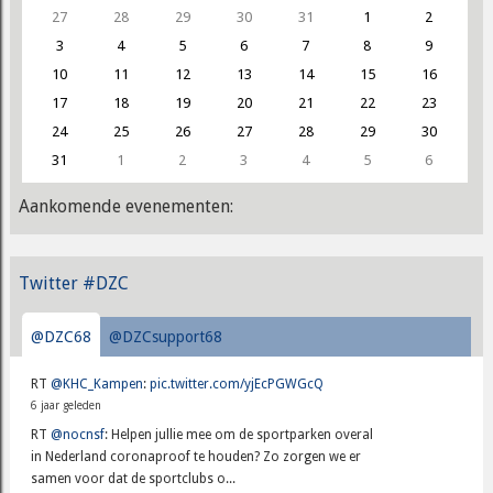
27
28
29
30
31
1
2
3
4
5
6
7
8
9
10
11
12
13
14
15
16
17
18
19
20
21
22
23
24
25
26
27
28
29
30
31
1
2
3
4
5
6
Aankomende evenementen:
Twitter #DZC
@DZC68
@DZCsupport68
RT
@KHC_Kampen
:
pic.twitter.com/yjEcPGWGcQ
6 jaar geleden
RT
@nocnsf
: Helpen jullie mee om de sportparken overal
in Nederland coronaproof te houden? Zo zorgen we er
samen voor dat de sportclubs o...