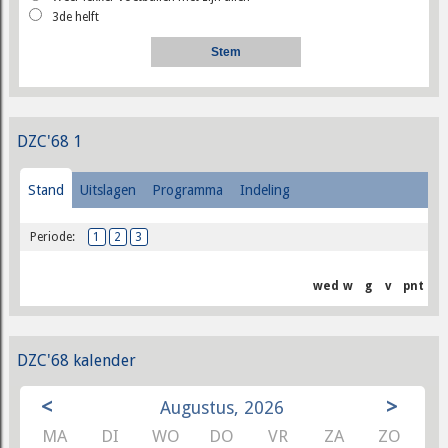
3de helft
DZC'68 1
Stand
Uitslagen
Programma
Indeling
Periode:
1
2
3
wed
w
g
v
pnt
DZC'68 kalender
<
>
Augustus, 2026
MA
DI
WO
DO
VR
ZA
ZO