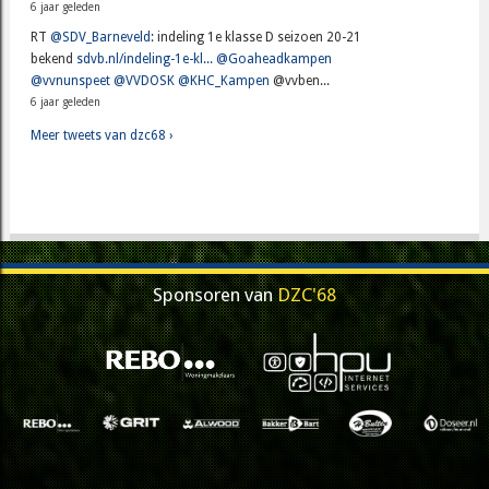
6 jaar geleden
RT
@SDV_Barneveld
: indeling 1e klasse D seizoen 20-21
bekend
sdvb.nl/indeling-1e-kl...
@Goaheadkampen
@vvnunspeet
@VVDOSK
@KHC_Kampen
@vvben...
6 jaar geleden
Meer tweets van dzc68 ›
Sponsoren van
DZC'68