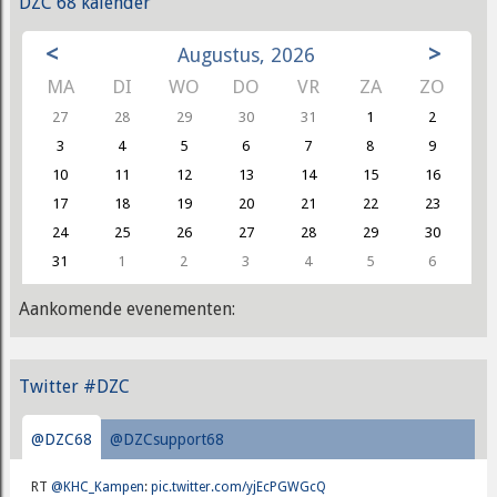
DZC'68 kalender
<
>
Augustus, 2026
MA
DI
WO
DO
VR
ZA
ZO
27
28
29
30
31
1
2
3
4
5
6
7
8
9
10
11
12
13
14
15
16
17
18
19
20
21
22
23
24
25
26
27
28
29
30
31
1
2
3
4
5
6
Aankomende evenementen:
Twitter #DZC
@DZC68
@DZCsupport68
RT
@KHC_Kampen
:
pic.twitter.com/yjEcPGWGcQ