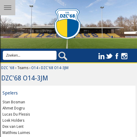
DZC '68
› Teams ›
O14
›
DZC'68 O14-3JM
DZC'68 O14-3JM
Spelers
Stan Bosman
Ahmet Dogru
Lucas Du Plessis
Loek Holders
Dex van Lent
Matthieu Luimes