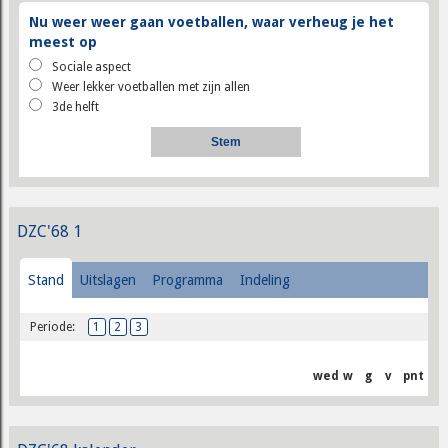
Nu weer weer gaan voetballen, waar verheug je het
meest op
Sociale aspect
Weer lekker voetballen met zijn allen
3de helft
DZC'68 1
Stand
Uitslagen
Programma
Indeling
Periode:
1
2
3
wed
w
g
v
pnt