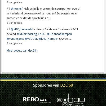
6 jaar geleden
RT
@nocnsf
: Helpen jullie mee om de sportparken overal
in Nederland coronaproof te houden? Zo zorgen we er
samen voor dat de sportclubs o...
6 jaar geleden
RT
@SDV_Barneveld
: indeling 1e klasse D seizoen 20-21
bekend
sdvb.nl/indeling-1e-kl...
@Goaheadkampen
@vvnunspeet
@VVDOSK
@KHC_Kampen
@vvben...
6 jaar geleden
Meer tweets van dzc68 ›
Sponsoren van
DZC'68