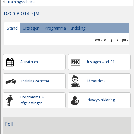
Zie
trainingsschema
DZC'68 O14-3JM
Stand
Uitslagen
Programma
Indeling
wed
w
g
v
pnt
Activiteiten
Uitslagen week 31
Trainingsschema
Lid worden?
Programma &
Privacy verklaring
afgelastingen
Poll