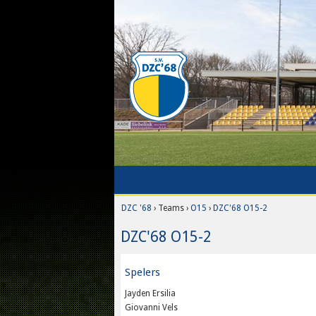
DZC '68
› Teams ›
O15
›
DZC'68 O15-2
DZC'68 O15-2
Spelers
Jayden Ersilia
Giovanni Vels