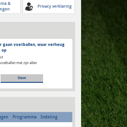
mma &
Privacy verklaring
ingen
 gaan voetballen, waar verheug
 op
ct
voetballen met zijn allen
agen
Programma
Indeling