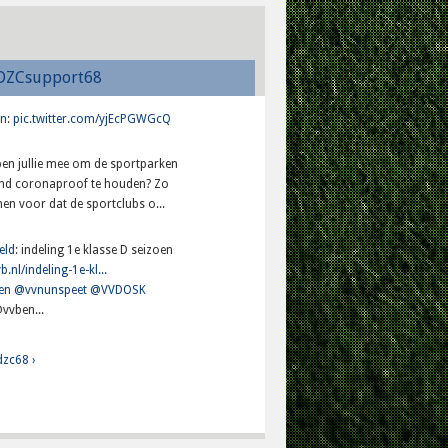
DZCsupport68
n
:
pic.twitter.com/yjEcPGWGcQ
lpen jullie mee om de sportparken
and coronaproof te houden? Zo
en voor dat de sportclubs o...
eld
: indeling 1e klasse D seizoen
b.nl/indeling-1e-kl...
en
@vvnunspeet
@VVDOSK
vvben...
dzc68 ›