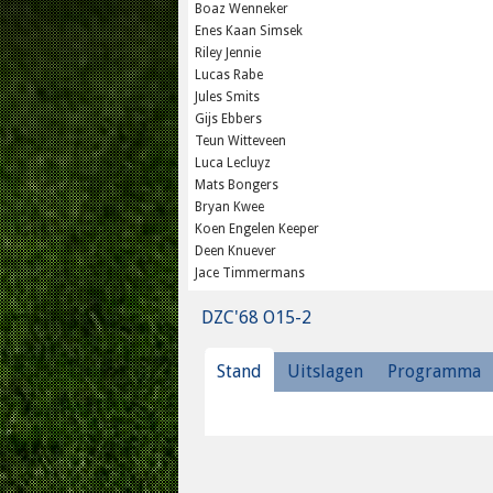
Boaz Wenneker
Enes Kaan Simsek
Riley Jennie
Lucas Rabe
Jules Smits
Gijs Ebbers
Teun Witteveen
Luca Lecluyz
Mats Bongers
Bryan Kwee
Koen Engelen Keeper
Deen Knuever
Jace Timmermans
DZC'68 O15-2
Stand
Uitslagen
Programma