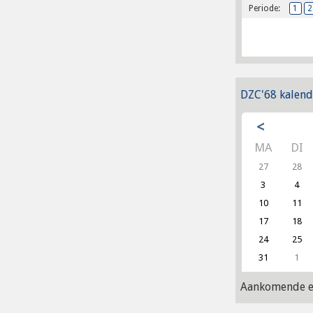
Periode:
1
2
DZC'68 kalend
<
MA
DI
27
28
3
4
10
11
17
18
24
25
31
1
Aankomende e