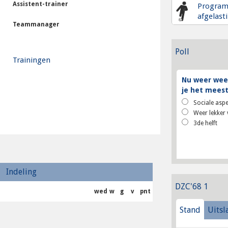
Assistent-trainer
Progra
afgelast
Teammanager
Poll
Trainingen
Nu weer weer
je het meest
Sociale aspe
Weer lekker 
3de helft
Indeling
DZC'68 1
wed
w
g
v
pnt
Stand
Uitsl