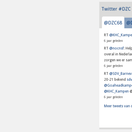
Twitter #DZC
@DZC68
@
RT
@KHC_Kampe
6 jaar geleden
RT
@nocnsf
: He
overal in Nederl
zorgen we er sam
6 jaar geleden
RT
@SDV_Barnev
20-21 bekend
sdv
@Goaheadkamp
@KHC_Kampen
@
6 jaar geleden
Meer tweets van 